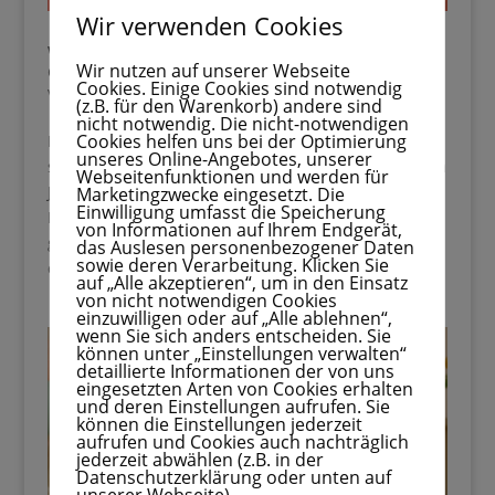
Wir verwenden Cookies
Weihnachtsgeschenke für Kollegen: 33 Ideen,
Wir nutzen auf unserer Webseite
die jeder liebt
Cookies. Einige Cookies sind notwendig
von
Melina
|
Sep. 10, 2025
|
Weihnachten
(z.B. für den Warenkorb) andere sind
nicht notwendig. Die nicht-notwendigen
Cookies helfen uns bei der Optimierung
Die Weihnachtszeit ist die perfekte Gelegenheit, um
unseres Online-Angebotes, unserer
sich bei lieben Menschen für die gemeinsame Zeit im
Webseitenfunktionen und werden für
Jahr zu bedanken – und dazu gehören auch unsere
Marketingzwecke eingesetzt. Die
Einwilligung umfasst die Speicherung
Kolleginnen und Kollegen. Gerade im Berufsalltag
von Informationen auf Ihrem Endgerät,
gehen kleine Gesten manchmal unter, doch ein
das Auslesen personenbezogener Daten
sowie deren Verarbeitung. Klicken Sie
durchdachtes...
auf „Alle akzeptieren“, um in den Einsatz
von nicht notwendigen Cookies
einzuwilligen oder auf „Alle ablehnen“,
wenn Sie sich anders entscheiden. Sie
können unter „Einstellungen verwalten“
detaillierte Informationen der von uns
eingesetzten Arten von Cookies erhalten
und deren Einstellungen aufrufen. Sie
können die Einstellungen jederzeit
aufrufen und Cookies auch nachträglich
jederzeit abwählen (z.B. in der
Datenschutzerklärung oder unten auf
unserer Webseite).