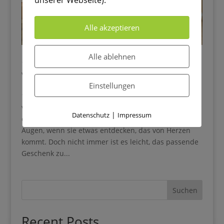
Alle akzeptieren
Alle ablehnen
10 liebevolle Geschenkideen für Kinder
von
Melina
|
Apr. 28, 2025
|
Geschenke für Kinder
Einstellungen
10 liebevolle Geschenkideen für Kinder – die wirklich
von Herzen kommen Kinder zu beschenken ist immer
|
Datenschutz
Impressum
etwas ganz Besonderes – schließlich strahlen ihre
Augen, wenn sie etwas entdecken, das von Herzen
kommt. Doch nicht immer ist es leicht, das passende
Geschenk zu...
Suchen
Recent Posts