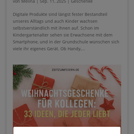
von
Melina
|
Sep. 11, 2025
|
Geschenke
Digitale Produkte sind längst fester Bestandteil
unseres Alltags und auch Kinder wachsen
selbstverständlich mit ihnen auf. Schon im
Kindergartenalter sehen sie Erwachsene mit dem
Smartphone, und in der Grundschule wünschen sich
viele ihr eigenes Gerät. Ob Handy,...