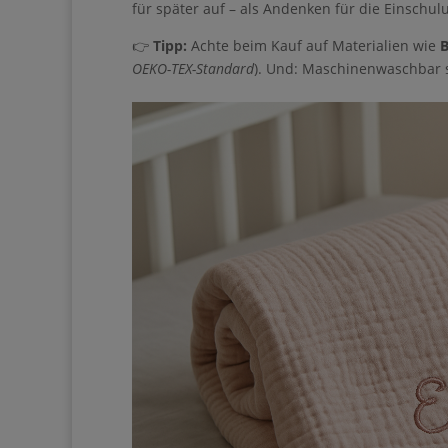
sie für später auf – als Andenken für die Einsc
Informationen an Brev
übertragen werden
👉
Tipp:
Achte beim Kauf auf Materialien wie
B
OEKO-TEX-Standard
). Und: Maschinenwaschbar so
Jetzt starten