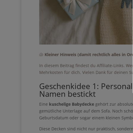
Geben Sie bitte I
Ich erhalte den Gui
Impulse & Ideen
🐚
Kleiner Hinweis (damit rechtlich alles in Or
In diesem Beitrag findest du Affiliate-Links. W
Mehrkosten für dich. Vielen Dank für deinen S
Geschenkidee 1: Personal
Sie können den Newsle
Namen bestickt
Eine
kuschelige Babydecke
gehört zur absolut
als gemütliche Unterlage auf dem Sofa. Noch s
Geburtsdatum oder sogar einem kleinen Symbo
Wir verwenden Brevo al
Diese Decken sind nicht nur praktisch, sonder
ausfüllen und absenden