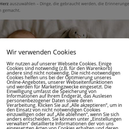
derschöne Möglichkeit sein, dir Schritt für Schritt etwas
Herz
auszuwählen – Dinge, die gebraucht werden, die Erinnerung
ohne Dauerstress, ständige Kamera-Präsenz oder
n gemacht.
-Druck.
 einen Klick von deinem Mama Business
️
Wir verwenden Cookies
Gib hier deinen Vornamen ein
Wir nutzen auf unserer Webseite Cookies. Einige
Cookies sind notwendig (z.B. für den Warenkorb)
andere sind nicht notwendig. Die nicht-notwendigen
Cookies helfen uns bei der Optimierung unseres
Online-Angebotes, unserer Webseitenfunktionen
und werden für Marketingzwecke eingesetzt. Die
Einwilligung umfasst die Speicherung von
Gib hier deinen Vornamen an
Informationen auf Ihrem Endgerät, das Auslesen
personenbezogener Daten sowie deren
ine E-Mail-Adresse ein, um dich anzumelden
Verarbeitung. Klicken Sie auf „Alle akzeptieren“, um in
den Einsatz von nicht notwendigen Cookies
einzuwilligen oder auf „Alle ablehnen“, wenn Sie sich
anders entscheiden. Sie können unter „Einstellungen
verwalten“ detaillierte Informationen der von uns
eingesetzten Arten von Cookies erhalten und deren