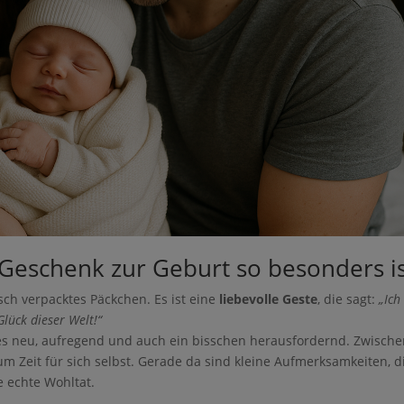
folgreich.
en Guide für 0€ runter, wenn
n Kind wünschst
eschenk zur Geburt so besonders is
 starre Arbeitszeiten gerade nicht zu eurem Alltag passen
sch verpacktes Päckchen. Es ist eine
liebevolle Geste
, die sagt:
„Ich
genes Einkommen aufbauen möchtest
lück dieser Welt!“
les neu, aufregend und auch ein bisschen herausfordernd. Zwische
d flexiblen Möglichkeit suchst, von zuhause aus zu arbeiten
um Zeit für sich selbst. Gerade da sind kleine Aufmerksamkeiten, d
ntlastung und Selbstbestimmung im Familienalltag wünschst
e echte Wohltat.