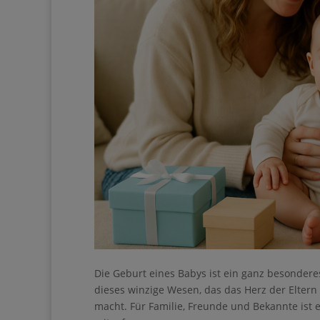
Die Geburt eines Babys ist ein ganz besonderes 
dieses winzige Wesen, das das Herz der Eltern
Ihre Anmeldung konnt
reicher macht. Für Familie, Freunde und Bekan
erneut.
und mitzufreuen.