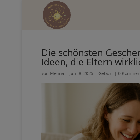
Hol dir d
Die schönsten Geschen
mehr Zeit 
Ideen, die Eltern wirkl
von
Melina
|
Juni 8, 2025
|
Geburt
|
0 Kommen