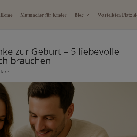
Home
Mutmacher für Kinder
Blog
Wartelisten Platz 
ein 0€ Mama Business Guide, we
ke zur Geburt – 5 liebevolle
mit deinem Kind verbringen will
ich brauchen
tare