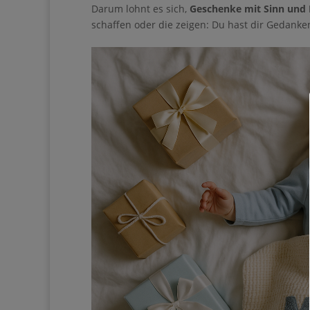
Pinterest kann eine wun
Darum lohnt es sich,
Geschenke mit Sinn und 
Eigenes aufzubauen – 
schaffen oder die zeigen: Du hast dir Gedanke
täglichen Social-Media
Du bist nur noch
Guide entfernt ❤
Gib hier de