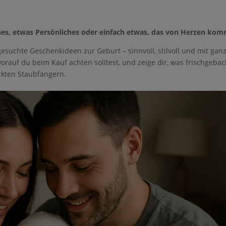
es, etwas Persönliches oder einfach etwas, das von Herzen
gesuchte Geschenkideen zur Geburt – sinnvoll, stilvoll und mit gan
s, worauf du beim Kauf achten solltest, und zeige dir, was
tt nur nett verpackten Staubfängern.