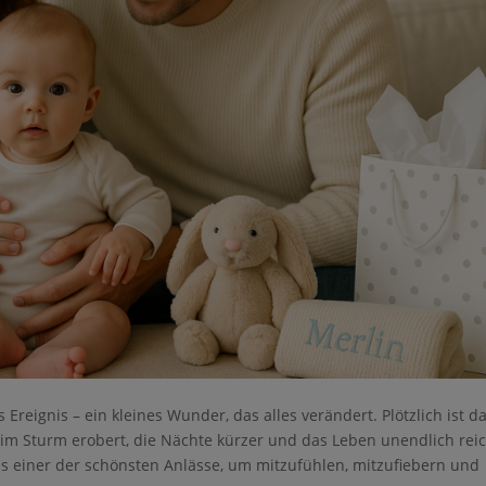
Ereignis – ein kleines Wunder, das alles verändert. Plötzlich ist d
 im Sturm erobert, die Nächte kürzer und das Leben unendlich
e nicht gespeichert werden. Bitte versuchen Sie es
nte ist es einer der schönsten Anlässe, um mitzufühlen, mitzufieb