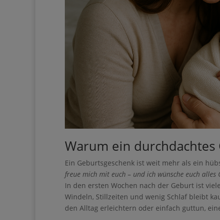
Ihre Anmeldung war er
Lade dir mein
du…
• dir mehr Zeit für dei
Warum ein durchdachtes G
• das Gefühl hast, dass
Ein Geburtsgeschenk ist weit mehr als ein hüb
• dir trotzdem ein ei
freue mich mit euch – und ich wünsche euch alles G
In den ersten Wochen nach der Geburt ist vie
• nach einer ruhigen un
Windeln, Stillzeiten und wenig Schlaf bleibt ka
• dir mehr Freiheit, E
den Alltag erleichtern oder einfach guttun, ein