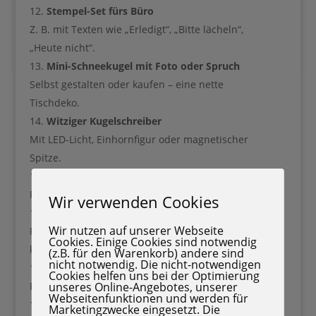
Stempel-Set fürs Büro
Z. B. mit Texten wie „Erledigt“, „Bitte lächeln“,
„Heute nicht“.
Mini-Schneekugel mit Foto oder Spruch
Jetzt starten
Selbst gestalten oder kaufen – eine nette
Tischdeko.
Witziger Kugelschreiber
Mit LED-Licht, Einhornfigur oder magnetischer
Spitze.
USB-Tassenwärmer
Perfekt für alle, deren Kaffee immer kalt wird.
Wir verwenden Cookies
Anti-Stressball mit Weihnachtsmotiv
Wir nutzen auf unserer Webseite
Rentier, Schneemann oder Tannenbaum –
Cookies. Einige Cookies sind notwendig
knautschen erlaubt!
(z.B. für den Warenkorb) andere sind
nicht notwendig. Die nicht-notwendigen
Büro-Toilettenpapier mit Weihnachtsaufdruck
Cookies helfen uns bei der Optimierung
Für den „Notfall“ – sorgt garantiert für Lacher.
unseres Online-Angebotes, unserer
Webseitenfunktionen und werden für
Weihnachts-Socken mit Spruch
Marketingzwecke eingesetzt. Die