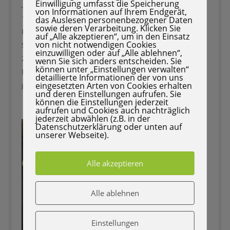
Einwilligung umfasst die Speicherung
„If you can read this, bring me coffee„
von Informationen auf Ihrem Endgerät,
Mini-Wichtel zum Aufstellen
das Auslesen personenbezogener Daten
sowie deren Verarbeitung. Klicken Sie
Für Monitor, Tastatur oder Regal – sorgt für
auf „Alle akzeptieren“, um in den Einsatz
von nicht notwendigen Cookies
Stimmung.
einzuwilligen oder auf „Alle ablehnen“,
Weihnachts-Post-Its oder Haftnotizen
wenn Sie sich anders entscheiden. Sie
können unter „Einstellungen verwalten“
In Sternform, mit Schneemann-Motiven oder
detaillierte Informationen der von uns
goldener Schrift.
eingesetzten Arten von Cookies erhalten
und deren Einstellungen aufrufen. Sie
können die Einstellungen jederzeit
aufrufen und Cookies auch nachträglich
jederzeit abwählen (z.B. in der
Datenschutzerklärung oder unten auf
unserer Webseite).
Alle akzeptieren
Alle ablehnen
Einstellungen