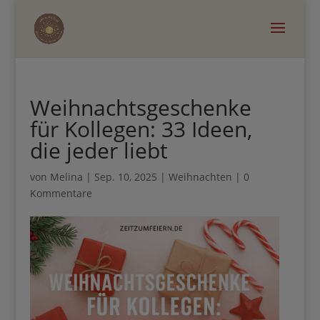
×
Hol dir dein 0€ Mama
Weihnachtsgeschenke
Business Guide, wenn du
für Kollegen: 33 Ideen,
die jeder liebt
mehr Zeit mit deinem
Kind verbringen willst
von
Melina
|
Sep. 10, 2025
|
Weihnachten
|
0
Kommentare