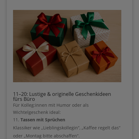
Ich erhalte den Guide per E-Mail und
gelegentlich weitere liebevolle Impulse &
Ideen für Mama Business. Die
Datenschutzerklärung habe ich gelesen.
Sie können den Newsletter jederzeit über den Link in unserem
Newsletter abbestellen.
11–20: Lustige & originelle Geschenkideen
fürs Büro
Für Kolleg
:innen
mit Humor oder als
Wir verwenden Brevo als unsere Marketing-Plattform.
Wenn Sie das Formular ausfüllen und absenden,
Wichtelgeschenk ideal:
bestätigen Sie, dass die von Ihnen angegebenen
Tassen mit Sprüchen
Informationen an Brevo zur Bearbeitung gemäß den
Nutzungsbedingungen
übertragen werden
Klassiker wie „Lieblingskollegin“, „Kaffee regelt das“
oder „Montag bitte abschaffen“.