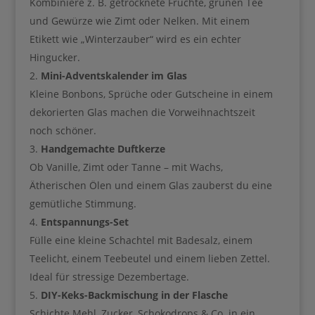
Kombiniere z. B. getrocknete Früchte, grünen Tee
und Gewürze wie Zimt oder Nelken. Mit einem
• dir mehr Zeit für dein Kind wünschst
Etikett wie „Winterzauber“ wird es ein echter
• das Gefühl hast, dass starre Arbeitszeiten gerade nicht
zu eurem Alltag passen
Hingucker.
Mini-Adventskalender im Glas
• dir trotzdem ein eigenes Einkommen aufbauen
möchtest
Kleine Bonbons, Sprüche oder Gutscheine in einem
dekorierten Glas machen die Vorweihnachtszeit
• nach einer ruhigen und flexiblen Möglichkeit suchst,
von zuhause aus zu arbeiten
noch schöner.
• dir mehr Freiheit, Entlastung und Selbstbestimmung im
Handgemachte Duftkerze
Familienalltag wünschst
Ob Vanille, Zimt oder Tanne – mit Wachs,
Ätherischen Ölen und einem Glas zauberst du eine
Pinterest kann eine wunderschöne Möglichkeit sein, dir
gemütliche Stimmung.
Schritt für Schritt etwas Eigenes aufzubauen – ohne
Dauerstress, ständige Kamera-Präsenz oder täglichen
Entspannungs-Set
Social-Media-Druck.
Fülle eine kleine Schachtel mit Badesalz, einem
Teelicht, einem Teebeutel und einem lieben Zettel.
Du bist nur noch einen Klick von deinem
Ideal für stressige Dezembertage.
Mama Business Guide entfernt ❤️
DIY-Keks-Backmischung in der Flasche
Schichte Mehl, Zucker, Schokodrops & Co. in ein