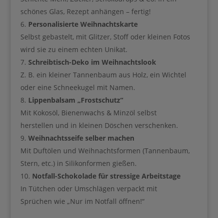
Gib hier deinen Vornamen ein
schönes Glas, Rezept anhängen – fertig!
Personalisierte Weihnachtskarte
Selbst gebastelt, mit Glitzer, Stoff oder kleinen Fotos
wird sie zu einem echten Unikat.
Schreibtisch-Deko im Weihnachtslook
Gib hier deinen Vornamen an
Z. B. ein kleiner Tannenbaum aus Holz, ein Wichtel
oder eine Schneekugel mit Namen.
Gib hier deine E-Mail-Adresse ein, um dich
anzumelden
Lippenbalsam „Frostschutz“
Mit Kokosöl, Bienenwachs & Minzöl selbst
herstellen und in kleinen Döschen verschenken.
Weihnachtsseife selber machen
Mit Duftölen und Weihnachtsformen (Tannenbaum,
Geben Sie bitte Ihre E-Mail-Adresse für die Anmeldung an, z. B.
Stern, etc.) in Silikonformen gießen.
abc@xyz.com.
Notfall-Schokolade für stressige Arbeitstage
In Tütchen oder Umschlägen verpackt mit
Sprüchen wie „Nur im Notfall öffnen!“