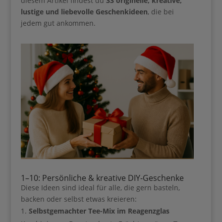
diesem Artikel findest du
33 originelle, kreative,
lustige und liebevolle Geschenkideen
, die bei
jedem gut ankommen.
Ihre Anmeldung war erfolgreich.
1–10: Persönliche & kreative DIY-Geschenke
Diese Ideen sind ideal für alle, die gern basteln,
backen oder selbst etwas kreieren:
Lade dir meinen Guide für 0€
Selbstgemachter Tee-Mix im Reagenzglas
runter, wenn du…