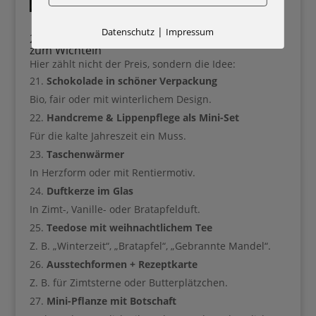
|
Datenschutz
Impressum
21–30: Kleine Aufmerksamkeiten (unter 10€)
zum Wichteln
Hier zählt nicht der Preis, sondern die Idee:
Schokolade in schöner Verpackung
Bio, fair oder mit winterlichem Design.
Handcreme & Lippenpflege als Mini-Set
Für die kalte Jahreszeit ein Muss.
Taschenwärmer
In Herzform oder mit Rentiermotiv.
Duftkerze im Glas
In Zimt-, Vanille- oder Bratapfelduft.
Teedose mit weihnachtlichem Tee
Z. B. „Winterzeit“, „Bratapfel“, „Gebrannte Mandel“.
Ausstechformen + Rezeptkarte
Z. B. für Zimtsterne oder Butterplätzchen.
Mini-Pflanze mit Botschaft