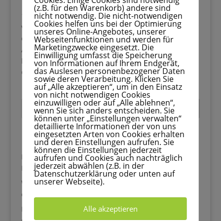
(z.B. für den Warenkorb) andere sind
nicht notwendig. Die nicht-notwendigen
10 liebevolle Geschenkideen für Kinder – die wirklich
Cookies helfen uns bei der Optimierung
von Herzen kommen Kinder zu beschenken ist immer
unseres Online-Angebotes, unserer
etwas ganz Besonderes – schließlich strahlen ihre
Webseitenfunktionen und werden für
Marketingzwecke eingesetzt. Die
Augen, wenn sie etwas entdecken, das von Herzen
Einwilligung umfasst die Speicherung
kommt. Doch nicht immer ist es leicht, das passende
von Informationen auf Ihrem Endgerät,
das Auslesen personenbezogener Daten
Geschenk zu...
sowie deren Verarbeitung. Klicken Sie
auf „Alle akzeptieren“, um in den Einsatz
von nicht notwendigen Cookies
einzuwilligen oder auf „Alle ablehnen“,
Suchen
wenn Sie sich anders entscheiden. Sie
können unter „Einstellungen verwalten“
detaillierte Informationen der von uns
eingesetzten Arten von Cookies erhalten
Recent Posts
und deren Einstellungen aufrufen. Sie
können die Einstellungen jederzeit
Blätter basteln mit Kindern: 33 kreative Ideen für den
aufrufen und Cookies auch nachträglich
jederzeit abwählen (z.B. in der
Herbst
Datenschutzerklärung oder unten auf
unserer Webseite).
Wutanfall beim Anziehen: Warum dein Kind morgens
explodiert und was wirklich hilft
Alle akzeptieren
Kastanien basteln mit Kindern: 33 kreative Ideen für
gemütliche Herbsttage