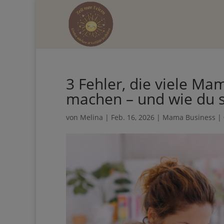
Hol dir d
3 Fehler, die viele Ma
mehr Zeit 
Business machen – und
von
Melina
|
Feb. 16, 2026
|
Mama Business
|