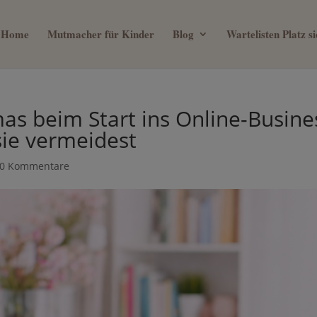
Home
Mutmacher für Kinder
Blog
Wartelisten Platz 
ein 0€ Mama Business Guide, we
mas beim Start ins Online-
mit deinem Kind verbringen will
 wie du sie vermeidest
0 Kommentare