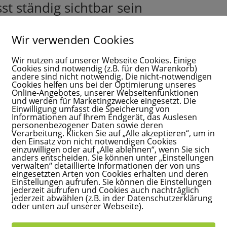
st ständig sichtbar sein
derschöne Möglichkeit sein, dir Schritt für Schritt etwas
ohne Dauerstress, ständige Kamera-Präsenz oder
ries und Kamera-Präsenz.
-Druck.
Wir verwenden Cookies
 einen Klick von deinem Mama Business
opf.
Wir nutzen auf unserer Webseite Cookies. Einige
️
Cookies sind notwendig (z.B. für den Warenkorb)
andere sind nicht notwendig. Die nicht-notwendigen
Cookies helfen uns bei der Optimierung unseres
Online-Angebotes, unserer Webseitenfunktionen
Gib hier deinen Vornamen ein
und werden für Marketingzwecke eingesetzt. Die
Einwilligung umfasst die Speicherung von
Informationen auf Ihrem Endgerät, das Auslesen
personenbezogener Daten sowie deren
uktion.
Verarbeitung. Klicken Sie auf „Alle akzeptieren“, um in
den Einsatz von nicht notwendigen Cookies
einzuwilligen oder auf „Alle ablehnen“, wenn Sie sich
anders entscheiden. Sie können unter „Einstellungen
Gib hier deinen Vornamen an
verwalten“ detaillierte Informationen der von uns
 im Hintergrund.
eingesetzten Arten von Cookies erhalten und deren
ine E-Mail-Adresse ein, um dich anzumelden
st.
Einstellungen aufrufen. Sie können die Einstellungen
jederzeit aufrufen und Cookies auch nachträglich
jederzeit abwählen (z.B. in der Datenschutzerklärung
unden werden – auch wenn du gerade Familienzeit hast.
oder unten auf unserer Webseite).
Mamas so interessant.