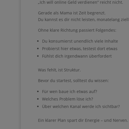
Gerade als Mama ist Zeit begrenzt.
Du kannst es dir nicht leisten, monatelang zie
Ohne klare Richtung passiert Folgendes:
Du konsumierst unendlich viele Inhalte
Ihre Anmeldung war er
Probierst hier etwas, testest dort etwas
Fühlst dich irgendwann überfordert
Lade dir mein
Was fehlt, ist Struktur.
du…
Bevor du startest, solltest du wissen:
• dir mehr Zeit für dei
Für wen baue ich etwas auf?
• das Gefühl hast, dass
Welches Problem löse ich?
• dir trotzdem ein ei
Über welchen Kanal werde ich sichtbar?
• nach einer ruhigen un
Ein klarer Plan spart dir Energie – und Nerven.
• dir mehr Freiheit, E