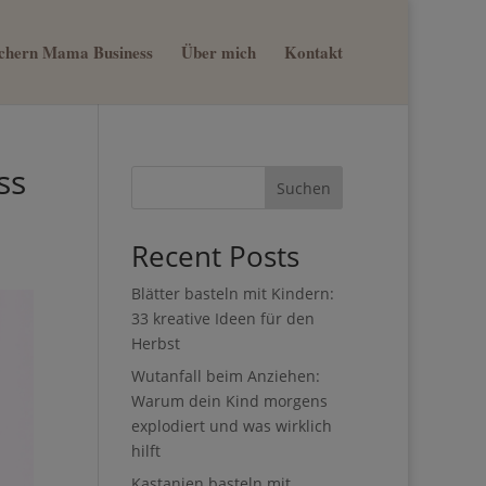
sichern Mama Business
Über mich
Kontakt
×
nn du
st
Suchen
Recent Posts
Blätter basteln mit Kindern:
33 kreative Ideen für den
Herbst
Wutanfall beim Anziehen:
Warum dein Kind morgens
explodiert und was wirklich
hilft
Kastanien basteln mit