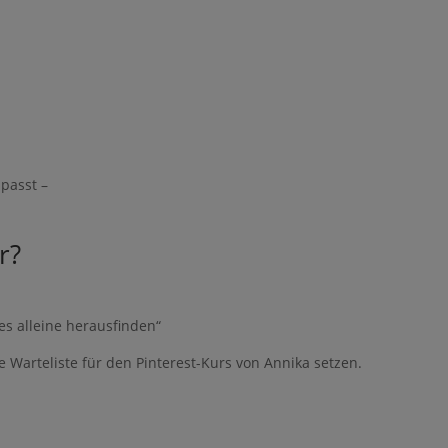
o zur Bearbeitung gemäß den
Nutzungsbedingungen
npasst –
r?
les alleine herausfinden“
e Warteliste für den Pinterest-Kurs von Annika setzen.