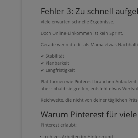
Fehler 3: Zu schnell aufg
Geben Sie bitte I
Viele erwarten schnelle Ergebnisse.
Doch Online-Einkommen ist kein Sprint.
Gerade wenn du dir als Mama etwas Nachhaltig
Ich erhalte den Gui
um:
Impulse & Ideen
✔ Stabilität
✔ Planbarkeit
✔ Langfristigkeit
Plattformen wie Pinterest brauchen Anlaufzeit 
aber sobald sie greifen, entsteht etwas Wertvol
Sie können den Newsle
Reichweite, die nicht von deiner täglichen Prä
Warum Pinterest für viel
Pinterest erlaubt:
Wir verwenden Brevo al
ausfüllen und absenden