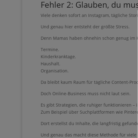
Fehler 2: Glauben, du mus
Pinterest kann eine wun
Eigenes aufzubauen – 
Viele denken sofort an Instagram, tägliche Sto
täglichen Social-Media
Und genau hier entsteht der größte Stress.
Du bist nur noch
Denn Mamas haben ohnehin schon genug im K
Guide entfernt ❤
Termine.
Kinderkranktage.
Haushalt.
Organisation.
Da bleibt kaum Raum für tägliche Content-Prod
Doch Online-Business muss nicht laut sein.
Es gibt Strategien, die ruhiger funktionieren –
Gib hier de
Zum Beispiel über Suchplattformen wie Pintere
Dort erstellst du Inhalte, die langfristig gef
Und genau das macht diese Methode für viele 