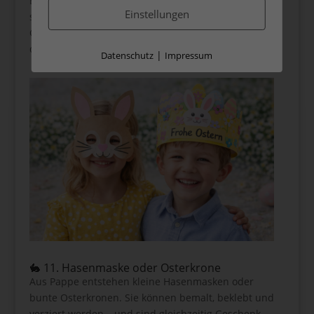
Ein gemeinsames Foto wird in einen
Einstellungen
selbstgestalteten Rahmen geklebt oder als kleine
Collage verziert. Ein Geschenk mit Erinnerungswert,
das lange Freude bereitet.
|
Datenschutz
Impressum
🐇 11. Hasenmaske oder Osterkrone
Aus Pappe entstehen kleine Hasenmasken oder
bunte Osterkronen. Sie können bemalt, beklebt und
verziert werden – und sind gleichzeitig Geschenk