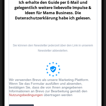
Ich erhalte den Guide per E-Mail und
gelegentlich weitere liebevolle Impulse &
Ideen für Mama Business. Die
Datenschutzerklärung habe ich gelesen.
🌱 4. Samenbomben selber machen
Sie können den Newsletter jederzeit über den Link in unserem
Aus Erde, Tonpulver und Blumensamen werden
Newsletter abbestellen.
kleine Kugeln geformt. Nach dem Trocknen hübsch
verpackt, sind sie eine nachhaltige Osteridee, die
Farbe in den Garten bringt.
Wir verwenden Brevo als unsere Marketing-Plattform.
Wenn Sie das Formular ausfüllen und absenden,
bestätigen Sie, dass die von Ihnen angegebenen
Informationen an Brevo zur Bearbeitung gemäß den
Nutzungsbedingungen
übertragen werden