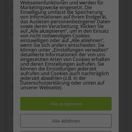
🐣 9. Selbstbemalte Ostereier
Webseitenfunktionen und werden für
Marketingzwecke eingesetzt. Die
Ob mit Wasserfarben, Filzstiften oder Naturfarben
Einwilligung umfasst die Speicherung
– bemalte Eier gehören zu Ostern einfach dazu.
von Informationen auf Ihrem Endgerät,
Muster, Punkte oder Pastelltöne machen jedes Ei
das Auslesen personenbezogener Daten
sowie deren Verarbeitung. Klicken Sie
einzigartig. Mehr Ideen zum Ostereier färben
auf „Alle akzeptieren“, um in den Einsatz
findest du
hier
von nicht notwendigen Cookies
einzuwilligen oder auf „Alle ablehnen“,
wenn Sie sich anders entscheiden. Sie
können unter „Einstellungen verwalten“
detaillierte Informationen der von uns
eingesetzten Arten von Cookies erhalten
und deren Einstellungen aufrufen. Sie
können die Einstellungen jederzeit
aufrufen und Cookies auch nachträglich
jederzeit abwählen (z.B. in der
Datenschutzerklärung oder unten auf
unserer Webseite).
Alle akzeptieren
Alle ablehnen
💛 10. Mini-Fotogeschenk