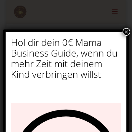
×
Hol dir dein 0€ Mama
11 Oster DIY Geschenke
Business Guide, wenn du
– kreative Bastelideen
für Kinder & Familien
mehr Zeit mit deinem
Kind verbringen willst
von
Melina
|
Feb. 20, 2026
|
Ostern
|
0
Kommentare