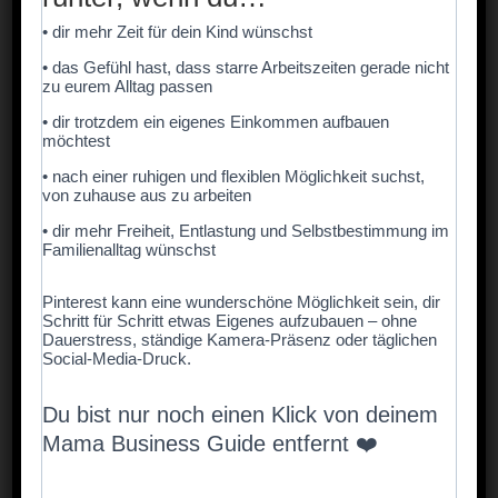
• dir mehr Zeit für dein Kind wünschst
• das Gefühl hast, dass starre Arbeitszeiten gerade nicht
zu eurem Alltag passen
• dir trotzdem ein eigenes Einkommen aufbauen
möchtest
• nach einer ruhigen und flexiblen Möglichkeit suchst,
von zuhause aus zu arbeiten
• dir mehr Freiheit, Entlastung und Selbstbestimmung im
Familienalltag wünschst
🐰 2. Hasen-Gläser mit Überraschung
Pinterest kann eine wunderschöne Möglichkeit sein, dir
Leere Marmeladengläser werden mit einem
Schritt für Schritt etwas Eigenes aufzubauen – ohne
Dauerstress, ständige Kamera-Präsenz oder täglichen
Hasengesicht bemalt und mit Papierohren beklebt.
Social-Media-Druck.
Gefüllt mit selbstgebackenen Keksen, kleinen
Schokoeiern oder Mini-Spielzeugen wird daraus ein
Du bist nur noch einen Klick von deinem
liebevolles Geschenk.
Mama Business Guide entfernt ❤️