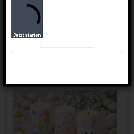
Jetzt starten
🐥 5. Selbstgemachte Osteranhänger
Aus buntem Papier werden Eier oder Hasen
ausgeschnitten und kreativ bemalt. Mit kleinen
Botschaften wie „Frohe Ostern“ oder „Mit Liebe“
werden sie zum liebevollen Extra an jedem
Geschenk.