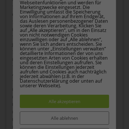
Webseitenfunktionen und werden für
Marketingzwecke eingesetzt. Die
Einwilligung umfasst die Speicherung
Quark mit Beeren
von Informationen auf Ihrem Endgerät,
das Auslesen personenbezogener Daten
sowie deren Verarbeitung. Klicken Sie
Pfirsich-Crumble (zuckerarm)
auf „Alle akzeptieren“, um in den Einsatz
von nicht notwendigen Cookies
einzuwilligen oder auf „Alle ablehnen“,
wenn Sie sich anders entscheiden. Sie
Joghurt-Eis am Stiel
können unter „Einstellungen verwalten“
detaillierte Informationen der von uns
eingesetzten Arten von Cookies erhalten
Kokos-Mango-Pudding
und deren Einstellungen aufrufen. Sie
können die Einstellungen jederzeit
aufrufen und Cookies auch nachträglich
Apfel-Zimt-Creme
jederzeit abwählen (z.B. in der
Datenschutzerklärung oder unten auf
unserer Webseite).
Heidelbeer-Muffins (zuckerreduziert)
Alle akzeptieren
Reispudding mit Obst
Alle ablehnen
Erdbeer-Chia-Dessert