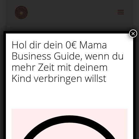
×
Hol dir dein 0€ Mama
111 gesunde
Business Guide, wenn du
Kindergerichte für den
Sommer
mehr Zeit mit deinem
Kind verbringen willst
von
Melina
|
Feb. 21, 2026
|
Rezepte
|
0
Kommentare