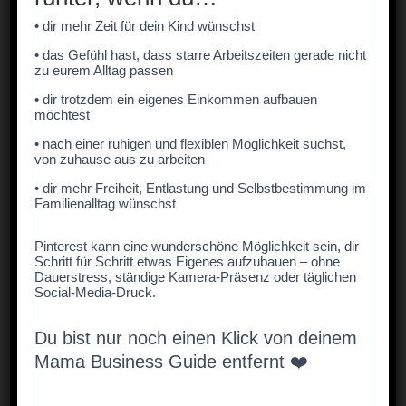
• dir mehr Zeit für dein Kind wünschst
• das Gefühl hast, dass starre Arbeitszeiten gerade nicht
zu eurem Alltag passen
• dir trotzdem ein eigenes Einkommen aufbauen
möchtest
🥗 Leichte Sommer-Hauptgerichte (1–25)
• nach einer ruhigen und flexiblen Möglichkeit suchst,
von zuhause aus zu arbeiten
Bunte Reispfanne mit Gemüse
• dir mehr Freiheit, Entlastung und Selbstbestimmung im
Familienalltag wünschst
Mini-Gemüse-Frittata
Pinterest kann eine wunderschöne Möglichkeit sein, dir
Schritt für Schritt etwas Eigenes aufzubauen – ohne
Ofengemüse mit Kräuter-Dip
Dauerstress, ständige Kamera-Präsenz oder täglichen
Social-Media-Druck.
Zucchini-Reis-Bällchen
Du bist nur noch einen Klick von deinem
Süßkartoffel-Wedges aus dem Ofen
Mama Business Guide entfernt ❤️
Couscous-Salat mit Gurke & Paprika