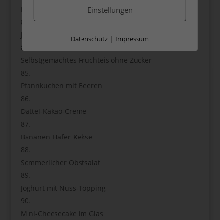
Melonen-Smoothie-Bowl
Einstellungen
Joghurt mit gefrorenen Beeren
|
Datenschutz
Impressum
Selbstgemachtes Fruchteis ohne Zucker
Pfannkuchen mit Beeren
Dattel-Kakao-Creme
Bananen-Hafer-Kekse
Sommerlicher Obstsalat
Joghurt mit Nuss-Topping
Mini-Cheesecake im Glas