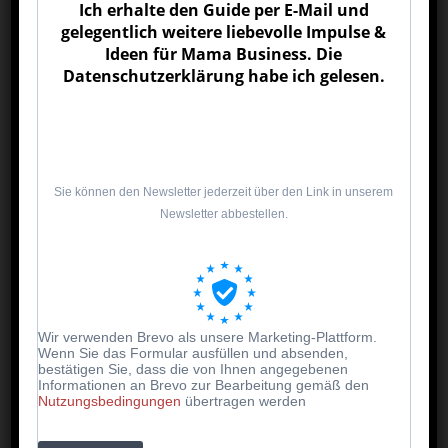
Ich erhalte den Guide per E-Mail und
Bunter Linsensalat
gelegentlich weitere liebevolle Impulse &
Ideen für Mama Business. Die
Quinoa-Gemüse-Bowl
Datenschutzerklärung habe ich gelesen.
Mais-Zucchini-Pfanne
Ofenreis mit Tomaten
Sie können den Newsletter jederzeit über den Link in unserem
Newsletter abbestellen.
Mini-Gemüse-Pizza auf Tortilla
Hirsepfanne mit Möhren
Reisbällchen mit Frischkäse-Füllung
Wir verwenden Brevo als unsere Marketing-Plattform.
Wenn Sie das Formular ausfüllen und absenden,
bestätigen Sie, dass die von Ihnen angegebenen
Gemüse-Käse-Spieße
Informationen an Brevo zur Bearbeitung gemäß den
Nutzungsbedingungen
übertragen werden
Sommerliche Gemüsesuppe (lauwarm)