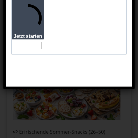
Avocado-Reis-Bowl
Paprika-Reis-Pfanne
Jetzt starten
🍉 Erfrischende Sommer-Snacks (26–50)