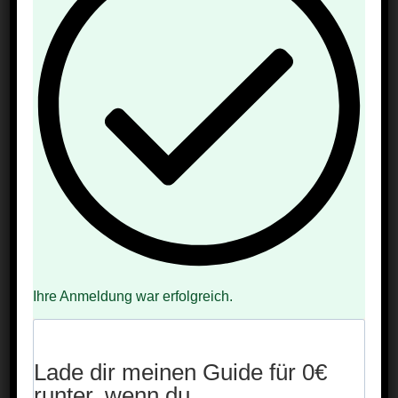
Hier findest du
111 gesunde Kindergerichte für den
Sommer
– perfekt für:
heiße Tage
Kita & Schule
Picknick im Park
Grillabende
Ferien zu Hause
Kindergeburtstage im Garten
Los geht’s 🌿
Ihre Anmeldung war erfolgreich.
Lade dir meinen Guide für 0€
runter, wenn du…