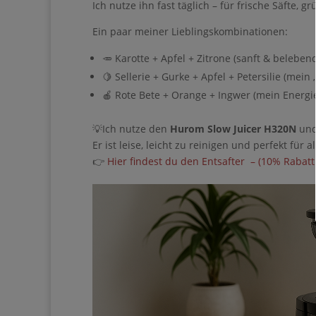
Ich nutze ihn fast täglich – für frische Säfte
Geben Sie bitte I
Ein paar meiner Lieblingskombinationen:
🥕 Karotte + Apfel + Zitrone (sanft & beleben
🍋 Sellerie + Gurke + Apfel + Petersilie (mein 
🍎 Rote Bete + Orange + Ingwer (mein Energi
Ich erhalte den Gui
Impulse & Ideen
💡Ich nutze den
Hurom Slow Juicer H320N
und
Er ist leise, leicht zu reinigen und perfekt für 
👉
Hier findest du den Entsafter – (10% Rabatt
Sie können den Newsle
Wir verwenden Brevo al
ausfüllen und absenden