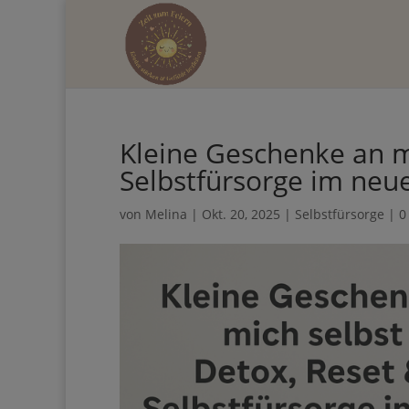
Hol dir d
Kleine Geschenke an m
mehr Zeit 
Selbstfürsorge im neu
von
Melina
|
Okt. 20, 2025
|
Selbstfürsorge
|
0