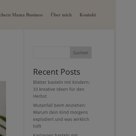
sichern Mama Business
Über mich
Kontakt
×
nn du
st
Suchen
Recent Posts
Blätter basteln mit Kindern:
33 kreative Ideen für den
Herbst
Wutanfall beim Anziehen:
Warum dein Kind morgens
explodiert und was wirklich
hilft
Kastanien basteln mit