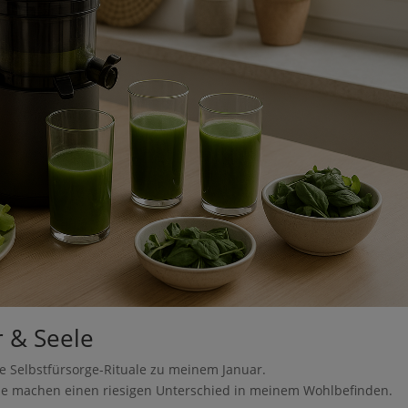
o zur Bearbeitung gemäß den
Nutzungsbedingungen
er & Seele
 Selbstfürsorge-Rituale zu meinem Januar.
 sie machen einen riesigen Unterschied in meinem Wohlbefinden.