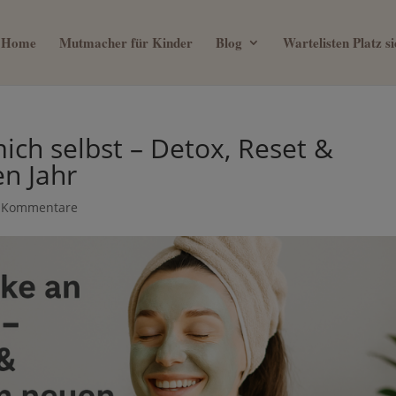
Home
Mutmacher für Kinder
Blog
Wartelisten Platz 
ein 0€ Mama Business Guide, we
ich selbst – Detox, Reset &
mit deinem Kind verbringen will
en Jahr
 Kommentare