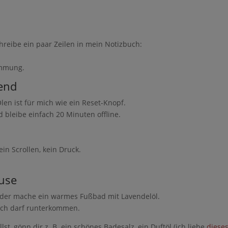
reibe ein paar Zeilen in mein Notizbuch:
timmung.
end
en ist für mich wie ein Reset-Knopf.
d bleibe einfach 20 Minuten offline.
in Scrollen, kein Druck.
use
oder mache ein warmes Fußbad mit Lavendelöl.
 Ich darf runterkommen.
st, gönn dir z. B. ein schönes Badesalz, ein Duftöl (ich liebe
diese