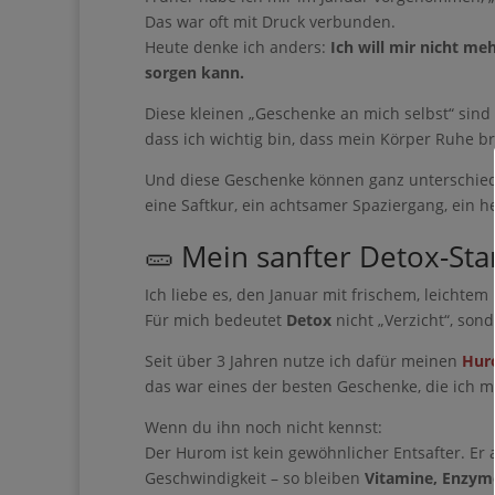
Pinterest kann eine wun
Das war oft mit Druck verbunden.
Eigenes aufzubauen – 
Heute denke ich anders:
Ich will mir nicht me
täglichen Social-Media
sorgen kann.
Du bist nur noch
Diese kleinen „Geschenke an mich selbst“ sin
Guide entfernt ❤
dass ich wichtig bin, dass mein Körper Ruhe br
Und diese Geschenke können ganz unterschied
eine Saftkur, ein achtsamer Spaziergang, ein h
🥒 Mein sanfter Detox-Sta
Ich liebe es, den Januar mit frischem, leichte
Für mich bedeutet
Detox
nicht „Verzicht“, son
Seit über 3 Jahren nutze ich dafür meinen
Hur
das war eines der besten Geschenke, die ich m
Gib hier de
Wenn du ihn noch nicht kennst:
Der Hurom ist kein gewöhnlicher Entsafter. Er 
Geschwindigkeit – so bleiben
Vitamine, Enzy