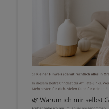
Ihre Anmeldung war er
Lade dir mein
du…
• dir mehr Zeit für dei
🐚
Kleiner Hinweis (damit rechtlich alles in Or
• das Gefühl hast, dass
In diesem Beitrag findest du Affiliate-Links. W
• dir trotzdem ein ei
Mehrkosten für dich. Vielen Dank für deinen S
• nach einer ruhigen un
🌿 Warum ich mir selbst
• dir mehr Freiheit, E
Früher habe ich mir im Januar vorgenommen, „