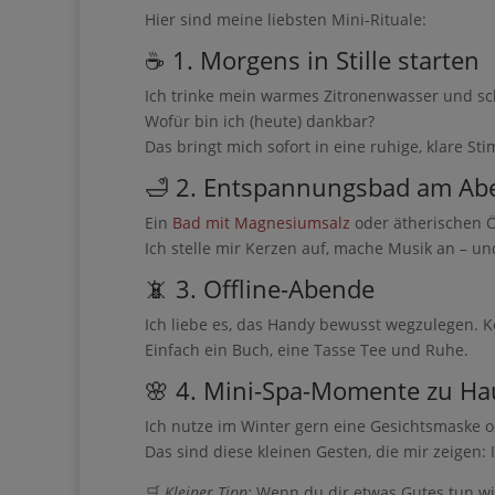
Hier sind meine liebsten Mini-Rituale:
☕ 1. Morgens in Stille starten
Ich trinke mein warmes Zitronenwasser und sch
Wofür bin ich (heute) dankbar?
Das bringt mich sofort in eine ruhige, klare S
🛁 2. Entspannungsbad am Ab
Ein
Bad mit Magnesiumsalz
oder ätherischen Öl
Ich stelle mir Kerzen auf, mache Musik an – un
📵 3. Offline-Abende
Ich liebe es, das Handy bewusst wegzulegen. Ke
Einfach ein Buch, eine Tasse Tee und Ruhe.
🌸 4. Mini-Spa-Momente zu Ha
Ich nutze im Winter gern eine Gesichtsmaske 
Das sind diese kleinen Gesten, die mir zeigen:
🛒
Kleiner Tipp:
Wenn du dir etwas Gutes tun will