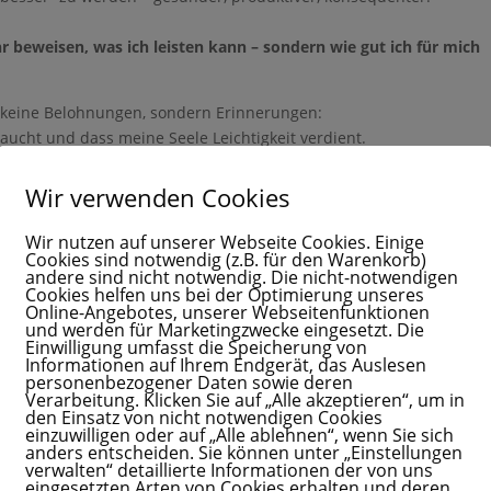
derschöne Möglichkeit sein, dir Schritt für Schritt etwas
ohne Dauerstress, ständige Kamera-Präsenz oder
hr beweisen, was ich leisten kann – sondern wie gut ich für mich
-Druck.
 einen Klick von deinem Mama Business
d keine Belohnungen, sondern Erinnerungen:
️
aucht und dass meine Seele Leichtigkeit verdient.
lich aussehen:
Wir verwenden Cookies
eißes Bad, ein Detox-Smoothie oder einfach ein Tag ohne To-do-List
Gib hier deinen Vornamen ein
Wir nutzen auf unserer Webseite Cookies. Einige
rt
Cookies sind notwendig (z.B. für den Warenkorb)
andere sind nicht notwendig. Die nicht-notwendigen
m Essen zu beginnen – aber nicht streng oder dogmatisch.
Cookies helfen uns bei der Optimierung unseres
Online-Angebotes, unserer Webseitenfunktionen
dern: meinem Körper helfen, sich zu erholen.
und werden für Marketingzwecke eingesetzt. Die
Einwilligung umfasst die Speicherung von
Gib hier deinen Vornamen an
om Slow Juicer
und ehrlich gesagt:
Informationen auf Ihrem Endgerät, das Auslesen
personenbezogener Daten sowie deren
ir je gemacht habe 🍏
ine E-Mail-Adresse ein, um dich anzumelden
Verarbeitung. Klicken Sie auf „Alle akzeptieren“, um in
den Einsatz von nicht notwendigen Cookies
einzuwilligen oder auf „Alle ablehnen“, wenn Sie sich
arbeitet
mit langsamer Press-Technik
statt mit hoher
anders entscheiden. Sie können unter „Einstellungen
verwalten“ detaillierte Informationen der von uns
me und Geschmack
optimal erhalten.
eingesetzten Arten von Cookies erhalten und deren