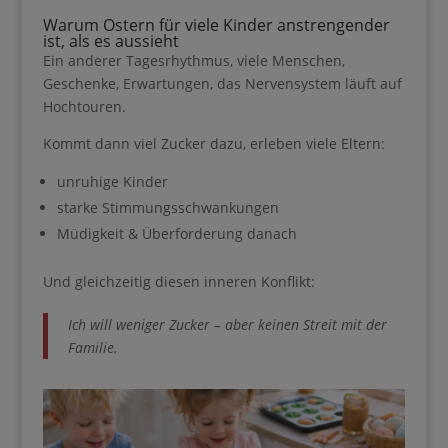
Warum Ostern für viele Kinder anstrengender
ist, als es aussieht
Ein anderer Tagesrhythmus, viele Menschen,
Geschenke, Erwartungen, das Nervensystem läuft
auf Hochtouren.
Kommt dann viel Zucker dazu, erleben viele Eltern:
unruhige Kinder
starke Stimmungsschwankungen
Müdigkeit & Überforderung danach
Und gleichzeitig diesen inneren Konflikt:
Ich will weniger Zucker – aber keinen Streit mit der
Ihre Anmeldung war erfolgreich.
Familie.
Lade dir meinen Guide für 0€
runter, wenn du…