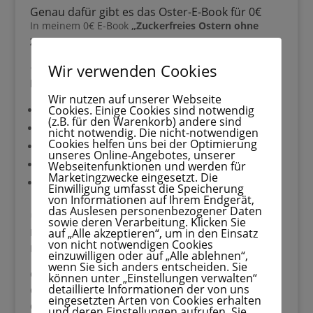
In meinem 0€ E-Book
„Zuckerfreies Ostern ohne
Gib hier deinen Vornamen ein
Zuckercrash“
findest du:
🥕
5 einfache, zuckerfreie Osterideen
, die Kinder
Wir verwenden Cookies
lieben:
Karotten-Energy-Balls
Wir nutzen auf unserer Webseite
Gib hier deinen Vornamen an
Cookies. Einige Cookies sind notwendig
Mini-Osterlamm
(z.B. für den Warenkorb) andere sind
Gib hier deine E-Mail-Adresse ein, um dich
nicht notwendig. Die nicht-notwendigen
Oster-Ausstechplätzchen
anzumelden
Cookies helfen uns bei der Optimierung
weiche Oster-Muffins
unseres Online-Angebotes, unserer
Webseitenfunktionen und werden für
bunte Oster-Obstspieße ganz ohne Backen
Marketingzwecke eingesetzt. Die
Einwilligung umfasst die Speicherung
von Informationen auf Ihrem Endgerät,
💬
Formulierungshilfen für Familie & Umfeld
, ohne
das Auslesen personenbezogener Daten
Rechtfertigungsstress
sowie deren Verarbeitung. Klicken Sie
Geben Sie bitte Ihre E-Mail-Adresse für die Anmeldung an, z. B.
auf „Alle akzeptieren“, um in den Einsatz
🧘‍♀️ einen
Mini-Notfallplan
, wenn alles zu viel wird
von nicht notwendigen Cookies
abc@xyz.com.
einzuwilligen oder auf „Alle ablehnen“,
Ohne Druck.
wenn Sie sich anders entscheiden. Sie
können unter „Einstellungen verwalten“
Ohne schlechtes Gewissen.
detaillierte Informationen der von uns
Ohne Vergleich.
eingesetzten Arten von Cookies erhalten
und deren Einstellungen aufrufen. Sie