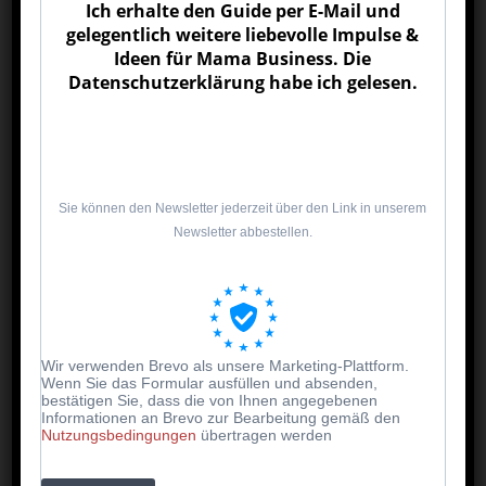
sondern um das Erlebnis.
Ich erhalte den Guide per E-Mail und
gelegentlich weitere liebevolle Impulse &
Ideen für Mama Business. Die
Datenschutzerklärung habe ich gelesen.
Sie können den Newsletter jederzeit über den Link in unserem
Newsletter abbestellen.
💌 4. Selbstgemachtes statt Gekauftes
Kinder basteln mit so viel Liebe, dass jedes kleine
Wir verwenden Brevo als unsere Marketing-Plattform.
Wenn Sie das Formular ausfüllen und absenden,
Geschenk ein echtes Unikat wird.
bestätigen Sie, dass die von Ihnen angegebenen
Ob bemalte Gläser, gebackene Herzen oder bunte
Informationen an Brevo zur Bearbeitung gemäß den
Nutzungsbedingungen
übertragen werden
Karten – alles, was selbstgemacht ist, trägt eine
persönliche Geschichte.