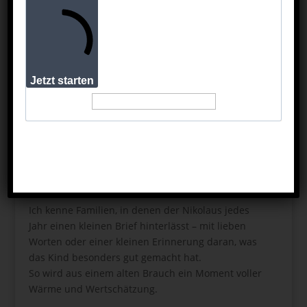
Wenn man sie beim Basteln beobachtet, merkt
man, wie stolz sie auf ihre kleinen Werke sind.
Und egal, ob die Glitzersterne schief sind oder die
Farbe tropft – sie bringen echtes Weihnachtsgefühl
ins Haus.
Jetzt starten
🧦 5. Der Nikolaus und seine kleine Magie
Für viele Kinder ist der Nikolaustag fast so
aufregend wie Weihnachten.
Ein sauber geputzter Stiefel vor der Tür, das
Rascheln am Morgen, die leuchtenden Augen beim
Entdecken – das ist pure Magie.
Ich kenne Familien, in denen der Nikolaus jedes
Jahr einen kleinen Brief hinterlässt – mit lieben
Worten oder einer kleinen Erinnerung daran, was
das Kind besonders gut gemacht hat.
So wird aus einem alten Brauch ein Moment voller
Wärme und Wertschätzung.