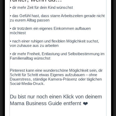
• dir mehr Zeit für dein Kind wünschst
• das Gefühl hast, dass starre Arbeitszeiten gerade nicht
zu eurem Alltag passen
• dir trotzdem ein eigenes Einkommen aufbauen
möchtest
• nach einer ruhigen und flexiblen Möglichkeit suchst,
von zuhause aus zu arbeiten
• dir mehr Freiheit, Entlastung und Selbstbestimmung im
Familienalltag wünschst
Pinterest kann eine wunderschöne Möglichkeit sein, dir
Schritt für Schritt etwas Eigenes aufzubauen – ohne
🕯️ 2. Weniger Termine, mehr kleine Wunder
Dauerstress, ständige Kamera-Präsenz oder täglichen
In der Adventszeit reiht sich oft ein Termin an den
Social-Media-Druck.
nächsten – Weihnachtsmarkt, Schulfeier,
Bastelnachmittag.
Du bist nur noch einen Klick von deinem
Doch Kinder brauchen gar nicht so viel Programm.
Mama Business Guide entfernt ❤️
Sie brauchen Zeit, um die Magie zu spüren.