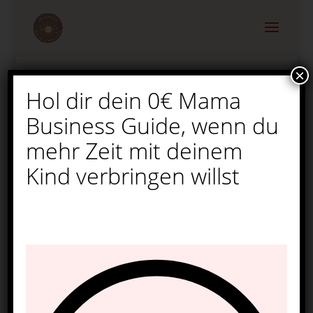
×
Hol dir dein 0€ Mama
Weihnachten mit
Business Guide, wenn du
Kindern – 10 liebevolle
Ideen
mehr Zeit mit deinem
Kind verbringen willst
von
Melina
|
Okt. 25, 2025
|
Weihnachten
|
0
Kommentare