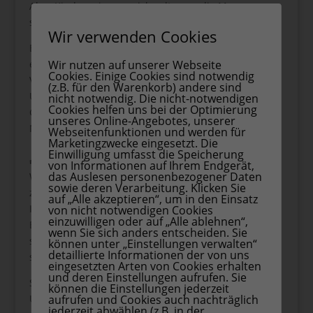
Aber Kinder erinnern sich selten an die Menge,
sondern an die Bedeutung.
Wir verwenden Cookies
Ein Geschenk, das gemeinsame Zeit ermöglicht –
ein Buch, ein Spiel oder Bastelmaterial – schafft
Wir nutzen auf unserer Webseite
Cookies. Einige Cookies sind notwendig
Verbindung.
(z.B. für den Warenkorb) andere sind
Und manchmal ist das schönste Geschenk gar kein
nicht notwendig. Die nicht-notwendigen
Cookies helfen uns bei der Optimierung
Gegenstand, sondern einfach ein gemeinsamer
unseres Online-Angebotes, unserer
Nachmittag ohne Ablenkung.
Webseitenfunktionen und werden für
Marketingzwecke eingesetzt. Die
Einwilligung umfasst die Speicherung
🕊️ 8. Kleine Gesten der Nächstenliebe
von Informationen auf Ihrem Endgerät,
das Auslesen personenbezogener Daten
Weihnachten ist auch eine gute Zeit, um Kindern zu
sowie deren Verarbeitung. Klicken Sie
zeigen, was Teilen und Mitgefühl bedeuten.
auf „Alle akzeptieren“, um in den Einsatz
Ich habe es einmal erlebt, wie Kinder voller
von nicht notwendigen Cookies
einzuwilligen oder auf „Alle ablehnen“,
Begeisterung Spielsachen aussortiert haben, um
wenn Sie sich anders entscheiden. Sie
sie anderen zu schenken – nicht aus Pflicht,
können unter „Einstellungen verwalten“
detaillierte Informationen der von uns
sondern mit echtem Herz.
eingesetzten Arten von Cookies erhalten
und deren Einstellungen aufrufen. Sie
Solche kleinen Taten prägen nachhaltig.
können die Einstellungen jederzeit
Und sie zeigen: Weihnachten ist nicht nur für uns
aufrufen und Cookies auch nachträglich
jederzeit abwählen (z.B. in der