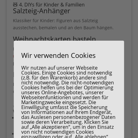
🧸 4. DIYs für Kinder & Familien
Salzteig-Anhänger
Klassiker für Kinder: Figuren aus Salzteig
ausstechen, bemalen und an den Baum hängen.
Weihnachtskarten basteln
Handabdrücke mit
Fingerfarben (wichtig, achte auf
Wir verwenden Cookies
ungiftige Farben!)
, Glitzer oder Stempel – liebevoll &
persönlich.
Wir nutzen auf unserer Webseite
Cookies. Einige Cookies sind notwendig
Plätzchen backen & verzieren
(z.B. für den Warenkorb) andere sind
nicht notwendig. Die nicht-notwendigen
Ein Nachmittag voller Plätzchenduft gehört einfach
Cookies helfen uns bei der Optimierung
dazu – perfekt, um gemeinsam kreativ zu werden.
unseres Online-Angebotes, unserer
Webseitenfunktionen und werden für
Marketingzwecke eingesetzt. Die
✨ 5. Festliche Wohnideen für den
Einwilligung umfasst die Speicherung
Weihnachtstisch
von Informationen auf Ihrem Endgerät,
das Auslesen personenbezogener Daten
Natürliche Tischdeko
: Tannenzweige, Zapfen
sowie deren Verarbeitung. Klicken Sie
und Kerzen in Gläsern.
auf „Alle akzeptieren“, um in den Einsatz
von nicht notwendigen Cookies
Platzkarten selber machen
: kleine Holzscheiben
einzuwilligen oder auf „Alle ablehnen“,