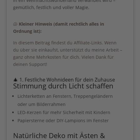
in ein Weihnachtswunderland verwandelt wird –
gemütlich, festlich und voller Magie.
🐚
Kleiner Hinweis (damit rechtlich alles in
Ordnung ist):
In diesem Beitrag findest du Affiliate-Links. Wenn
du über sie einkaufst, unterstützt du meine Arbeit –
ganz ohne Mehrkosten für dich. Vielen Dank für
deinen Support!
🎄 1. Festliche Wohnideen für dein Zuhause
Stimmung durch Licht schaffen
Lichterketten an Fenstern, Treppengeländern
oder um Bilderrahmen
Ihre Anmeldung war erfolgreich.
LED-Kerzen für mehr Sicherheit mit Kindern
Papiersterne oder DIY-Lampions im Fenster
Lade dir meinen Guide für 0€
Natürliche Deko mit Ästen &
runter, wenn du…