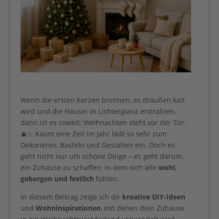
Wenn die ersten Kerzen brennen, es draußen kalt
wird und die Häuser in Lichterglanz erstrahlen,
dann ist es soweit: Weihnachten steht vor der Tür.
🎄✨ Kaum eine Zeit im Jahr lädt so sehr zum
Dekorieren, Basteln und Gestalten ein. Doch es
geht nicht nur um schöne Dinge – es geht darum,
Ihre Anmeldung konnte nicht gespeichert werden.
Bitte versuchen Sie es erneut.
ein Zuhause zu schaffen, in dem sich alle
wohl,
geborgen und festlich
fühlen.
In diesem Beitrag zeige ich dir
kreative DIY-Ideen
und
Wohninspirationen
, mit denen dein Zuhause