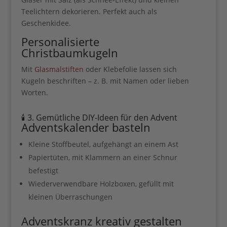
Ich erhalte den Guide per E-Mail und
Teelichtern dekorieren. Perfekt auch als
gelegentlich weitere liebevolle Impulse &
Geschenkidee.
Ideen für Mama Business. Die
Datenschutzerklärung habe ich gelesen.
Personalisierte
Christbaumkugeln
Mit
Glasmalstiften
oder Klebefolie lassen sich
Kugeln beschriften – z. B. mit Namen oder lieben
Worten.
Sie können den Newsletter jederzeit über den Link in unserem
Newsletter abbestellen.
🕯️ 3. Gemütliche DIY-Ideen für den Advent
Adventskalender basteln
Kleine Stoffbeutel, aufgehängt an einem Ast
Papiertüten, mit Klammern an einer Schnur
befestigt
Wir verwenden Brevo als unsere Marketing-Plattform.
Wenn Sie das Formular ausfüllen und absenden,
Wiederverwendbare Holzboxen, gefüllt mit
bestätigen Sie, dass die von Ihnen angegebenen
Informationen an Brevo zur Bearbeitung gemäß den
kleinen Überraschungen
Nutzungsbedingungen
übertragen werden
Adventskranz kreativ gestalten