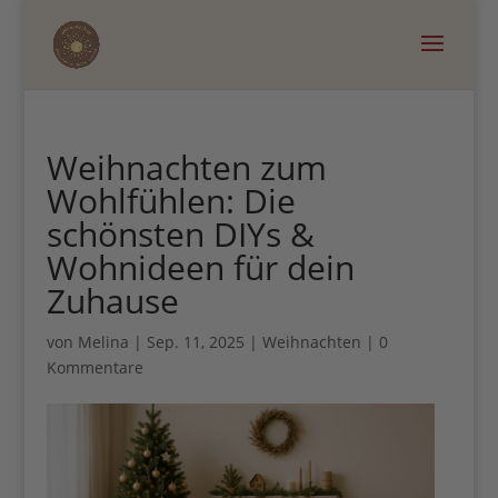
×
Hol dir dein 0€ Mama
Weihnachten zum
Business Guide, wenn du
Wohlfühlen: Die
schönsten DIYs &
mehr Zeit mit deinem
Wohnideen für dein
Kind verbringen willst
Zuhause
von
Melina
|
Sep. 11, 2025
|
Weihnachten
|
0
Kommentare