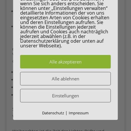
wenn Sie sich anders entscheiden. Sie
mit Namen beschriften.
können unter „Einstellungen verwalten“
Farblich abgestimmtes Geschirr
: Rot-Gold,
detaillierte Informationen der von uns
eingesetzten Arten von Cookies erhalten
Silber-Weiß oder Pastell.
und deren Einstellungen aufrufen. Sie
Kleine Geschenke am Platz
: z. B. Schokokugeln,
können die Einstellungen jederzeit
aufrufen und Cookies auch nachträglich
Teebeutel oder Mini-Lichter.
jederzeit abwählen (z.B. in der
Datenschutzerklärung oder unten auf
unserer Webseite).
🎁 6. DIY als Geschenkidee
Viele der hier genannten DIYs sind nicht nur für
dein Zuhause, sondern auch als Geschenk perfekt:
Alle akzeptieren
Selbstgemachte Kerzenhalter
Alle ablehnen
DIY-Kränze oder Sterne
Lavendelkissen mit Weihnachtsstoff
Handgemachte Weihnachtskarten
Einstellungen
So hast du gleichzeitig
Deko und Geschenke
, die
|
Datenschutz
Impressum
von Herzen kommen.