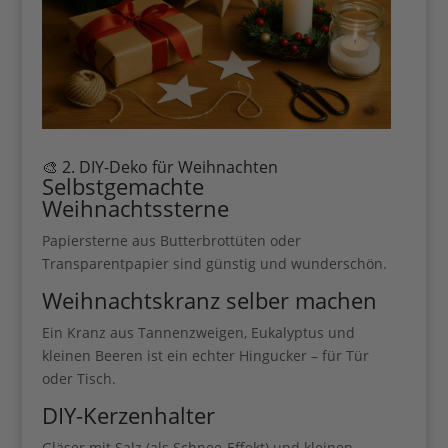
Gib hier deinen Vornamen ein
Gib hier deinen Vornamen an
🎨 2. DIY-Deko für Weihnachten
Gib hier deine E-Mail-Adresse ein, um dich
Selbstgemachte
anzumelden
Weihnachtssterne
Papiersterne aus Butterbrottüten oder
Transparentpapier sind günstig und wunderschön.
Weihnachtskranz selber machen
Geben Sie bitte Ihre E-Mail-Adresse für die Anmeldung an, z. B.
Ein Kranz aus Tannenzweigen, Eukalyptus und
abc@xyz.com.
kleinen Beeren ist ein echter Hingucker – für Tür
oder Tisch.
DIY-Kerzenhalter
Gläser mit Salz (als Schnee-Effekt) und kleinen