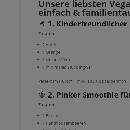
Informationen an Brev
Unsere liebsten Vega
übertragen werden
einfach & familienta
🥤
1. Kinderfreundliche
Zutaten:
2 Äpfel
Jetzt starten
1 Orange
1 kleine Möhre
1 minimales Stück Ingwer
Perfekt im
Hurom
– mild, süß und farbenfroh.
🍓
2. Pinker Smoothie fü
Zutaten:
1 Banane
1 Handvoll Himbeeren