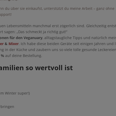
enn du über sie einkaufst, unterstützt du meine Arbeit – ganz ohne
upport!
 neuen Lebensmitteln manchmal erst zögerlich sind. Gleichzeitig
 begeistert sagen: „Das schmeckt ja richtig gut!“
ionen für den Veganuary
, alltagstaugliche Tipps und natürlich mei
er
&
Mixer
. Ich habe diese beiden Geräte seit einigen Jahren und
ichterung in der Küche und zaubern uns so viele tolle gesunde
 %
auf deine Bestellung.
ilien so wertvoll ist
m Winter super!)
rbringen