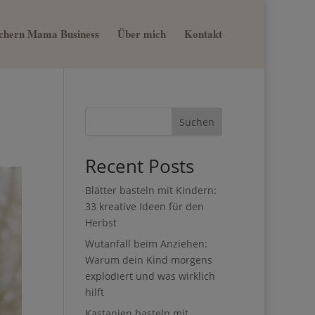
sichern Mama Business
Über mich
Kontakt
×
nn du
st
Suchen
Recent Posts
Blätter basteln mit Kindern:
33 kreative Ideen für den
Herbst
Wutanfall beim Anziehen:
Warum dein Kind morgens
explodiert und was wirklich
hilft
Kastanien basteln mit