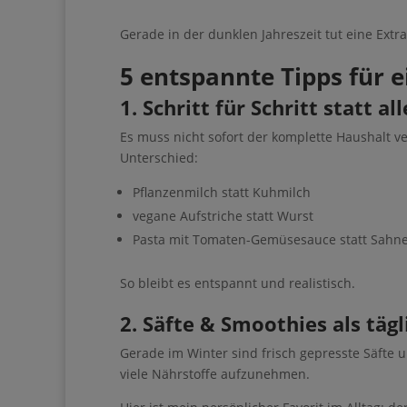
als gemeinsames Projekt verbinden
Gerade in der dunklen Jahreszeit tut eine Extra
5 entspannte Tipps für
1. Schritt für Schritt statt al
Ihre Anmeldung war er
Es muss nicht sofort der komplette Haushalt 
Unterschied:
Lade dir mein
Pflanzenmilch statt Kuhmilch
du…
vegane Aufstriche statt Wurst
Pasta mit Tomaten-Gemüsesauce statt Sahn
• dir mehr Zeit für dei
• das Gefühl hast, dass
So bleibt es entspannt und realistisch.
• dir trotzdem ein ei
2. Säfte & Smoothies als täg
• nach einer ruhigen un
Gerade im Winter sind frisch gepresste Säfte
• dir mehr Freiheit, E
viele Nährstoffe aufzunehmen.