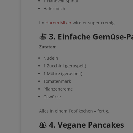
1 Handvoll Spinat
Hafermilch
Im
Hurom Mixer
wird er super cremig.
🍝
3. Einfache Gemüse-P
Zutaten:
Nudeln
1 Zucchini (geraspelt)
1 Möhre (geraspelt)
Tomatenmark
Pflanzencreme
Gewürze
Alles in einem Topf kochen – fertig.
🥞
4. Vegane Pancakes