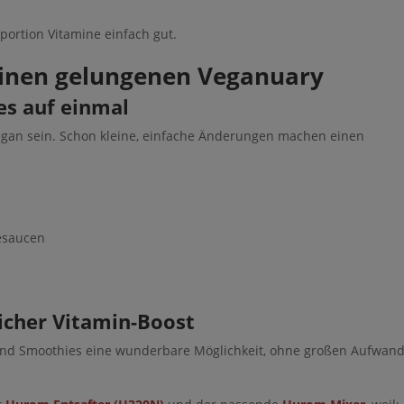
portion Vitamine einfach gut.
 einen gelungenen Veganuary
les auf einmal
folgreich.
vegan sein. Schon kleine, einfache Änderungen machen einen
en Guide für 0€ runter, wenn
esaucen
n Kind wünschst
 starre Arbeitszeiten gerade nicht zu eurem Alltag passen
genes Einkommen aufbauen möchtest
licher Vitamin-Boost
d flexiblen Möglichkeit suchst, von zuhause aus zu arbeiten
 und Smoothies eine wunderbare Möglichkeit, ohne großen Aufwan
ntlastung und Selbstbestimmung im Familienalltag wünschst