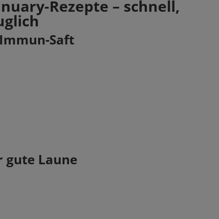
o zur Bearbeitung gemäß den
Nutzungsbedingungen
nuary-Rezepte – schnell,
uglich
r Immun-Saft
r gute Laune