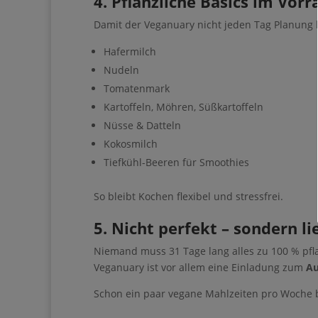
4. Pflanzliche Basics im Vorr
Geben Sie bitte I
Damit der Veganuary nicht jeden Tag Planung b
Hafermilch
Nudeln
Tomatenmark
Ich erhalte den Gui
Impulse & Ideen
Kartoffeln, Möhren, Süßkartoffeln
Nüsse & Datteln
Kokosmilch
Tiefkühl-Beeren für Smoothies
So bleibt Kochen flexibel und stressfrei.
Sie können den Newsle
5. Nicht perfekt – sondern li
Niemand muss 31 Tage lang alles zu 100 % pfla
Veganuary ist vor allem eine Einladung zum
Au
Wir verwenden Brevo al
Schon ein paar vegane Mahlzeiten pro Woche br
ausfüllen und absenden