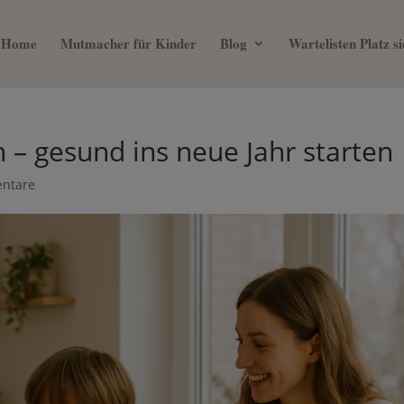
Home
Mutmacher für Kinder
Blog
Wartelisten Platz 
ein 0€ Mama Business Guide, we
 – gesund ins neue Jahr starten
mit deinem Kind verbringen will
ntare