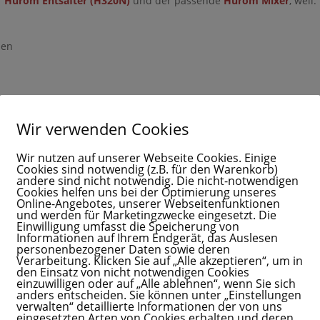
r
Hurom Entsafter (H320N)
und der passende
Hurom Mixer
, weil:
derschöne Möglichkeit sein, dir Schritt für Schritt etwas
ohne Dauerstress, ständige Kamera-Präsenz oder
-Druck.
hen
 einen Klick von deinem Mama Business
️
Wir verwenden Cookies
Hurom.
Gib hier deinen Vornamen ein
lerisch gestalten
Wir nutzen auf unserer Webseite Cookies. Einige
Cookies sind notwendig (z.B. für den Warenkorb)
andere sind nicht notwendig. Die nicht-notwendigen
liebevoll einbeziehen:
Cookies helfen uns bei der Optimierung unseres
Online-Angebotes, unserer Webseitenfunktionen
und werden für Marketingzwecke eingesetzt. Die
Einwilligung umfasst die Speicherung von
Pink!“)
Gib hier deinen Vornamen an
Informationen auf Ihrem Endgerät, das Auslesen
r Zutaten auswählen können
personenbezogener Daten sowie deren
ine E-Mail-Adresse ein, um dich anzumelden
Verarbeitung. Klicken Sie auf „Alle akzeptieren“, um in
es Obst“
den Einsatz von nicht notwendigen Cookies
einzuwilligen oder auf „Alle ablehnen“, wenn Sie sich
anders entscheiden. Sie können unter „Einstellungen
verwalten“ detaillierte Informationen der von uns
eingesetzten Arten von Cookies erhalten und deren