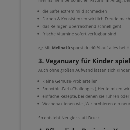
Hier ist mein persönlicher Favorit im Alltag: de
Pinterest kann eine wun
Eigenes aufzubauen – 
täglichen Social-Media
die Säfte extrem mild schmecken
Farben & Konsistenzen wirklich Freude mac
Du bist nur noch
das Reinigen überraschend schnell geht
Guide entfernt ❤
frische Vitamine sofort verfügbar sind
👉 Mit
Melina10
sparst du
10 %
auf alles bei 
3. Veganuary für Kinder spie
Auch ohne großen Aufwand lassen sich Kinder 
kleine Gemüse-Probierteller
Smoothie-Farb-Challenges („Heute mixen wir 
einfache Rezepte, bei denen sie rühren ode
Gib hier de
Wochenaktionen wie „Wir probieren ein neu
So entsteht Neugier statt Druck.