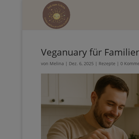
Hol dir d
Veganuary für Familien
mehr Zeit 
von
Melina
|
Dez. 6, 2025
|
Rezepte
|
0 Komme