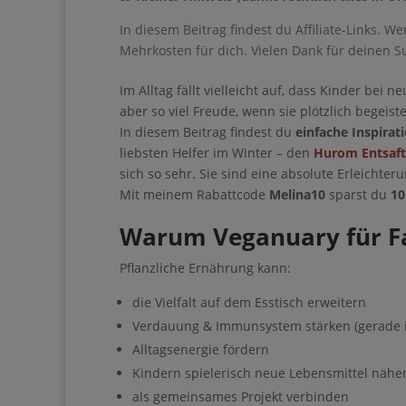
In diesem Beitrag findest du Affiliate-Links. W
Mehrkosten für dich. Vielen Dank für deinen S
Im Alltag fällt vielleicht auf, dass Kinder bei
entsteht aber so viel Freude, wenn sie plötzlich
In diesem Beitrag findest du
einfache Inspirat
liebsten Helfer im Winter – den
Hurom Entsaft
liebe sich so sehr. Sie sind eine absolute Erle
Leckereien.
Mit meinem Rabattcode
Melina10
sparst du
10
Warum Veganuary für Fam
Pflanzliche Ernährung kann:
die Vielfalt auf dem Esstisch erweitern
Verdauung & Immunsystem stärken (gerade i
Alltagsenergie fördern
Kindern spielerisch neue Lebensmittel nähe