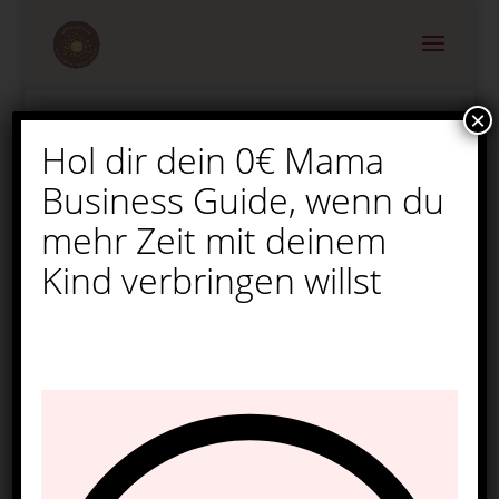
×
Hol dir dein 0€ Mama
Lange Autofahrten mit
Business Guide, wenn du
Kindern: 55 geniale
Ideen gegen Langeweile
mehr Zeit mit deinem
Kind verbringen willst
von
Melina
|
Feb. 21, 2026
|
Aktivitäten für Kinder
|
0 Kommentare