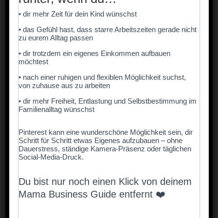
Wer bin ich?
• dir mehr Zeit für dein Kind wünschst
Geräusche raten
• das Gefühl hast, dass starre Arbeitszeiten gerade nicht
zu eurem Alltag passen
• dir trotzdem ein eigenes Einkommen aufbauen
Reimspiel
möchtest
• nach einer ruhigen und flexiblen Möglichkeit suchst,
Märchen weiterspinnen
von zuhause aus zu arbeiten
• dir mehr Freiheit, Entlastung und Selbstbestimmung im
Gegenteile finden
Familienalltag wünschst
Farben-Bingo
Pinterest kann eine wunderschöne Möglichkeit sein, dir
Schritt für Schritt etwas Eigenes aufzubauen – ohne
Dauerstress, ständige Kamera-Präsenz oder täglichen
Berufe raten
Social-Media-Druck.
Was nehme ich mit in den Urlaub?
Du bist nur noch einen Klick von deinem
Mama Business Guide entfernt ❤️
Fantasiereise gemeinsam erzählen