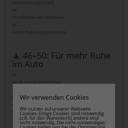
Überraschungs-Snack
Trinkflasche mit Strohhalm
Kleine Picknickpause planen
🧘 46–50: Für mehr Ruhe
im Auto
Vorab Regeln besprechen
Wir verwenden Cookies
Kleine Belohnung am Ziel
Wir nutzen auf unserer Webseite
Pausen fest einplanen
Cookies. Einige Cookies sind notwendig
(z.B. für den Warenkorb) andere sind
nicht notwendig. Die nicht-notwendigen
Kuscheldecke + Lieblingskissen
Cookies helfen uns bei der Optimierung