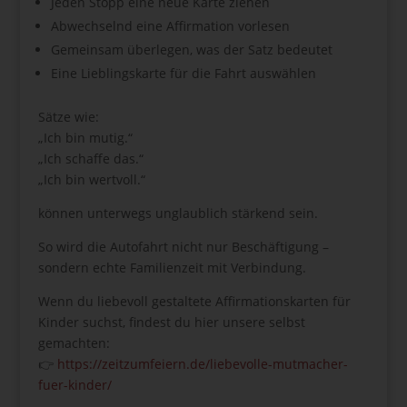
Jeden Stopp eine neue Karte ziehen
Abwechselnd eine Affirmation vorlesen
Gemeinsam überlegen, was der Satz bedeutet
Eine Lieblingskarte für die Fahrt auswählen
Sätze wie:
„Ich bin mutig.“
„Ich schaffe das.“
„Ich bin wertvoll.“
können unterwegs unglaublich stärkend sein.
So wird die Autofahrt nicht nur Beschäftigung –
sondern echte Familienzeit mit Verbindung.
Wenn du liebevoll gestaltete Affirmationskarten für
Kinder suchst, findest du hier unsere selbst
gemachten:
👉
https://zeitzumfeiern.de/liebevolle-mutmacher-
fuer-kinder/