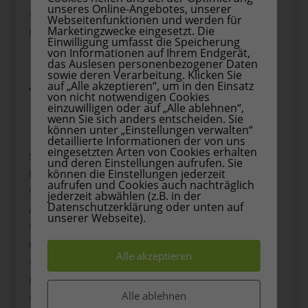
unseres Online-Angebotes, unserer
Webseitenfunktionen und werden für
Marketingzwecke eingesetzt. Die
Mini-Atemübung gemeinsam
Einwilligung umfasst die Speicherung
von Informationen auf Ihrem Endgerät,
das Auslesen personenbezogener Daten
sowie deren Verarbeitung. Klicken Sie
🌟 51–55: Besondere
auf „Alle akzeptieren“, um in den Einsatz
von nicht notwendigen Cookies
Ideen für unvergessliche
einzuwilligen oder auf „Alle ablehnen“,
wenn Sie sich anders entscheiden. Sie
Fahrten
können unter „Einstellungen verwalten“
detaillierte Informationen der von uns
eingesetzten Arten von Cookies erhalten
und deren Einstellungen aufrufen. Sie
können die Einstellungen jederzeit
Roadtrip-Überraschungstüte
aufrufen und Cookies auch nachträglich
jederzeit abwählen (z.B. in der
Datenschutzerklärung oder unten auf
Auto-Schatzsuche
unserer Webseite).
Reisetagebuch mit Stickern
Alle akzeptieren
Dankbarkeitsrunde unterwegs
Alle ablehnen