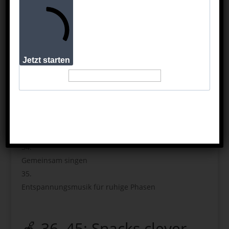
Toniebox mit neuen Figuren
Eigene Playlist erstellen
Familien-Quiz als Audio
Jetzt starten
Märchenklassiker
Wissens-Hörbücher
Musik-Bingo
Gemeinsam singen
Entspannungsmusik für ruhige Phasen
🍎 36–45: Snacks clever