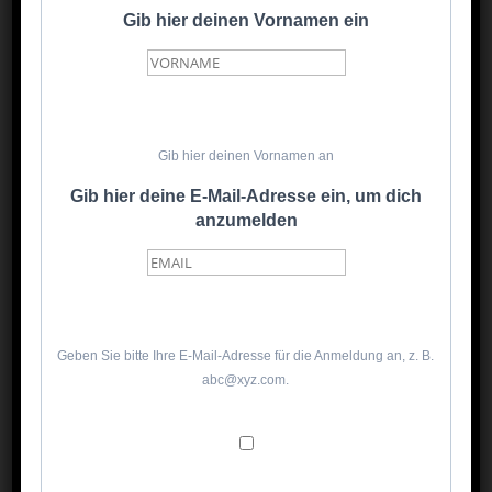
Gib hier deinen Vornamen ein
🎨 16–25: Kreative
Beschäftigung
Gib hier deinen Vornamen an
Malbuch + neue Stifte
Gib hier deine E-Mail-Adresse ein, um dich
anzumelden
Magnetische Zeichentafel
Stickerheft
Reisetagebuch
Geben Sie bitte Ihre E-Mail-Adresse für die Anmeldung an, z. B.
abc@xyz.com.
Fenster-Malstifte
Wasser-Malbuch