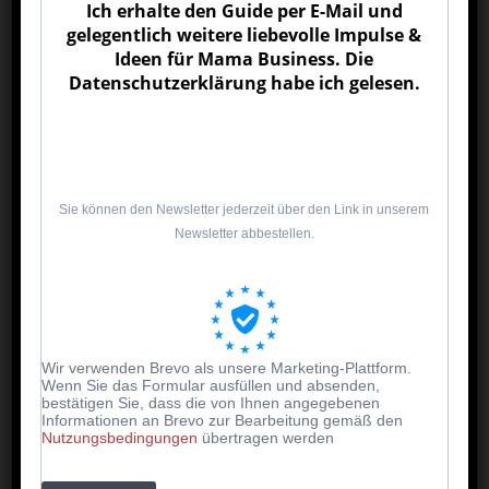
Ich erhalte den Guide per E-Mail und
Rätselblock
gelegentlich weitere liebevolle Impulse &
Ideen für Mama Business. Die
Sudokubuch für Größere
Datenschutzerklärung habe ich gelesen.
Comic selbst erfinden
Foto-Challenge bei Pausen
Sie können den Newsletter jederzeit über den Link in unserem
Newsletter abbestellen.
🎧 26–35: Hörspaß &
Audio
Wir verwenden Brevo als unsere Marketing-Plattform.
Hörspiele
Wenn Sie das Formular ausfüllen und absenden,
bestätigen Sie, dass die von Ihnen angegebenen
Informationen an Brevo zur Bearbeitung gemäß den
Lieblings-Podcast
Nutzungsbedingungen
übertragen werden