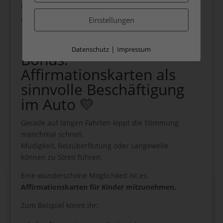
Gemeinsames Ziel-Ritual (z. B. Lieblingslied kurz
vor Ankunft)
Einstellungen
|
Datenschutz
Impressum
Bonus:
Affirmationskarten als
sinnvolle Beschäftigung
im Auto 💛
Gerade auf langen Fahrten kippt die Stimmung
manchmal schnell.
Müdigkeit, Reizüberflutung oder Langeweile
können zu Streit führen.
Eine wunderschöne Möglichkeit ist es,
Affirmationskarten für Kinder mitzunehmen.
Zum Beispiel könnt ihr: