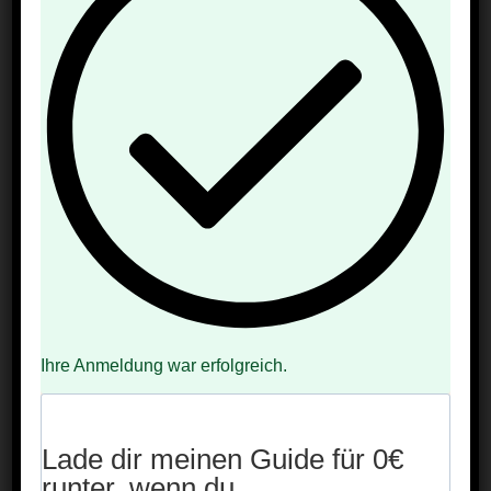
🎲 1–15: Spiele ohne
Material
Ich sehe was, was du nicht siehst
Kennzeichen raten
Autos zählen (nur rote, nur LKWs etc.)
Stadt-Land-Fluss mündlich
Ihre Anmeldung war erfolgreich.
Tiere-ABC
Wörterkette
Lade dir meinen Guide für 0€
runter, wenn du…