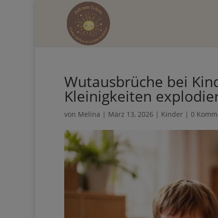
Hol dir d
Wutausbrüche bei Kind
mehr Zeit 
bei Kleinigkeiten explo
von
Melina
|
März 13, 2026
|
Kinder
|
0 Komm