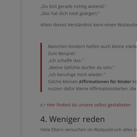
„Du bist gerade richtig wütend.“
Pinterest kann eine wun
Eigenes aufzubauen – 
„Das hat dich total geärgert.“
täglichen Social-Media
Allein dieses Verständnis kann einen Wutau
Du bist nur noch
Guide entfernt ❤
Manchen Kindern helfen auch kleine stärke
Zum Beispiel:
„Ich schaffe das.“
„Meine Gefühle dürfen da sein.“
„Ich beruhige mich wieder.“
Solche kleinen
Affirmationen für Kinder
kö
nutzen dafür kleine Affirmationskarten, d
👉
Hier findest du unsere selbst gestalteten
Gib hier de
4. Weniger reden
Viele Eltern versuchen im Wutausbruch alles zu