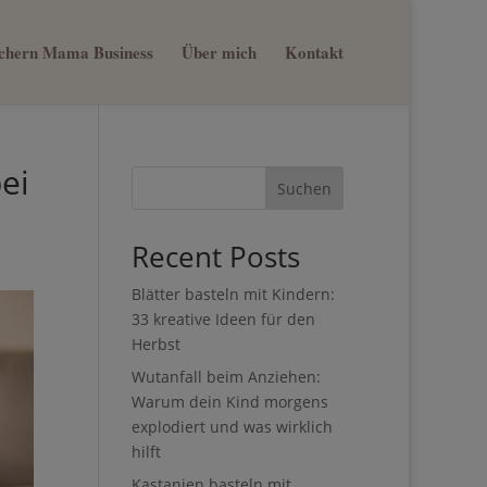
sichern Mama Business
Über mich
Kontakt
×
nn du
st
Suchen
Recent Posts
Blätter basteln mit Kindern:
33 kreative Ideen für den
Herbst
Wutanfall beim Anziehen:
Warum dein Kind morgens
explodiert und was wirklich
hilft
Kastanien basteln mit