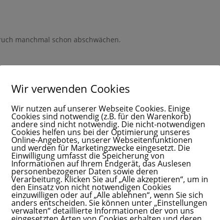
derschöne Möglichkeit sein, dir Schritt für Schritt etwas
ohne Dauerstress, ständige Kamera-Präsenz oder
-Druck.
sbruch manchmal schon abschwächen.
 einen Klick von deinem Mama Business
️
nde Sätze, wenn sie sehr wütend oder überfordert sind.
Wir verwenden Cookies
Gib hier deinen Vornamen ein
Wir nutzen auf unserer Webseite Cookies. Einige
Cookies sind notwendig (z.B. für den Warenkorb)
andere sind nicht notwendig. Die nicht-notwendigen
nnen helfen, starke Gefühle besser zu regulieren. Manche Eltern
Cookies helfen uns bei der Optimierung unseres
ie sie gemeinsam mit dem Kind anschauen oder vorlesen.
Online-Angebotes, unserer Webseitenfunktionen
und werden für Marketingzwecke eingesetzt. Die
Einwilligung umfasst die Speicherung von
Gib hier deinen Vornamen an
Informationen auf Ihrem Endgerät, das Auslesen
personenbezogener Daten sowie deren
ine E-Mail-Adresse ein, um dich anzumelden
Verarbeitung. Klicken Sie auf „Alle akzeptieren“, um in
den Einsatz von nicht notwendigen Cookies
einzuwilligen oder auf „Alle ablehnen“, wenn Sie sich
anders entscheiden. Sie können unter „Einstellungen
 erklären.
verwalten“ detaillierte Informationen der von uns
eingesetzten Arten von Cookies erhalten und deren