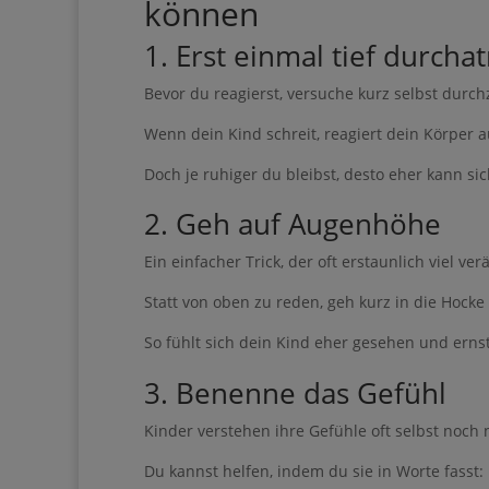
können
1. Erst einmal tief durch
Bevor du reagierst, versuche kurz selbst durc
Wenn dein Kind schreit, reagiert dein Körper a
Ihre Anmeldung war er
Doch je ruhiger du bleibst, desto eher kann si
2. Geh auf Augenhöhe
Lade dir mein
Ein einfacher Trick, der oft erstaunlich viel ver
du…
Statt von oben zu reden, geh kurz in die Hocke
• dir mehr Zeit für dei
So fühlt sich dein Kind eher gesehen und ern
• das Gefühl hast, dass
3. Benenne das Gefühl
• dir trotzdem ein ei
• nach einer ruhigen un
Kinder verstehen ihre Gefühle oft selbst noch n
• dir mehr Freiheit, E
Du kannst helfen, indem du sie in Worte fasst: