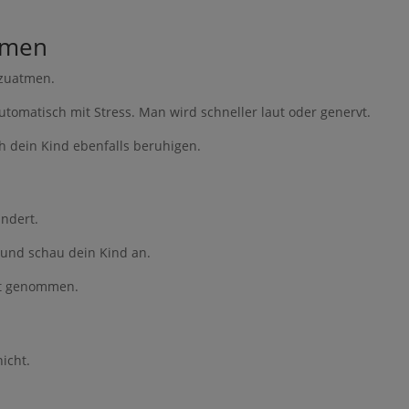
atmen
hzuatmen.
utomatisch mit Stress. Man wird schneller laut oder genervt.
folgreich.
ch dein Kind ebenfalls beruhigen.
en Guide für 0€ runter, wenn
ändert.
 und schau dein Kind an.
n Kind wünschst
st genommen.
 starre Arbeitszeiten gerade nicht zu eurem Alltag passen
genes Einkommen aufbauen möchtest
d flexiblen Möglichkeit suchst, von zuhause aus zu arbeiten
icht.
ntlastung und Selbstbestimmung im Familienalltag wünschst