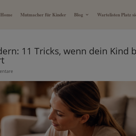
Home
Mutmacher für Kinder
Blog
Wartelisten Platz 
ein 0€ Mama Business Guide, we
ern: 11 Tricks, wenn dein Kind
mit deinem Kind verbringen will
diert
entare