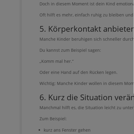
Doch in diesem Moment ist dein Kind emotion
Geben Sie bitte I
Oft hilft es mehr, einfach ruhig zu bleiben un
5. Körperkontakt anbiete
Manche Kinder beruhigen sich schneller durc
Ich erhalte den Gui
Du kannst zum Beispiel sagen:
Impulse & Ideen
„Komm mal her.“
Oder eine Hand auf den Rücken legen.
Wichtig: Manche Kinder wollen in diesem Mo
Sie können den Newsle
6. Kurz die Situation ver
Manchmal hilft es, die Situation leicht zu unte
Zum Beispiel:
kurz ans Fenster gehen
Wir verwenden Brevo al
ausfüllen und absenden