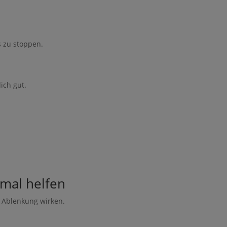
o zur Bearbeitung gemäß den
Nutzungsbedingungen
 zu stoppen.
ich gut.
mal helfen
e Ablenkung wirken.