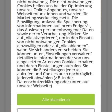
nicht notwendig. Die nicht-notwendigen
Gib hier deinen Vornamen ein
Cookies helfen uns bei der Optimierung
unseres Online-Angebotes, unserer
Webseitenfunktionen und werden für
Marketingzwecke eingesetzt. Die
Einwilligung umfasst die Speicherung
von Informationen auf Ihrem Endgerät,
das Auslesen personenbezogener Daten
sowie deren Verarbeitung. Klicken Sie
Gib hier deinen Vornamen an
auf „Alle akzeptieren“, um in den Einsatz
Weihnachten zum Wohlfühlen: Die schönsten
von nicht notwendigen Cookies
DIYs & Wohnideen für dein Zuhause
Gib hier deine E-Mail-Adresse ein, um dich
einzuwilligen oder auf „Alle ablehnen“,
von
Melina
|
Sep. 11, 2025
|
Weihnachten
wenn Sie sich anders entscheiden. Sie
anzumelden
können unter „Einstellungen verwalten“
detaillierte Informationen der von uns
Wenn die ersten Kerzen brennen, es draußen kalt
eingesetzten Arten von Cookies erhalten
wird und die Häuser in Lichterglanz erstrahlen,
und deren Einstellungen aufrufen. Sie
können die Einstellungen jederzeit
dann ist es soweit: Weihnachten steht vor der Tür.
aufrufen und Cookies auch nachträglich
🎄✨ Kaum eine Zeit im Jahr lädt so sehr zum
jederzeit abwählen (z.B. in der
Datenschutzerklärung oder unten auf
Geben Sie bitte Ihre E-Mail-Adresse für die Anmeldung an, z. B.
Dekorieren, Basteln und Gestalten ein. Doch es
unserer Webseite).
abc@xyz.com.
geht nicht nur um schöne Dinge...
Alle akzeptieren