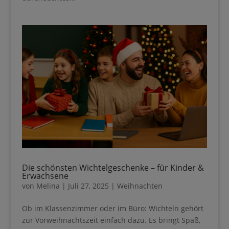
Jetzt starten
Die schönsten Wichtelgeschenke – für Kinder
& Erwachsene
von
Melina
|
Juli 27, 2025
|
Weihnachten
Ob im Klassenzimmer oder im Büro: Wichteln
gehört zur Vorweihnachtszeit einfach dazu. Es
bringt Spaß, schafft Verbindung – und sorgt jedes
Jahr für Spannung und Lachen. Doch egal, ob du