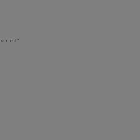
o zur Bearbeitung gemäß den
Nutzungsbedingungen
en bist.“