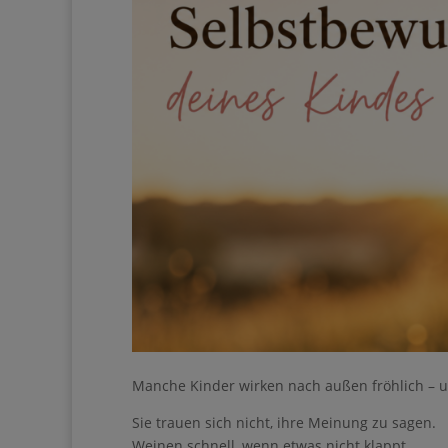
Manche Kinder wirken nach außen fröhlich – un
Ihre Anmeldung konnt
Sie trauen sich nicht, ihre Meinung zu sagen.
erneut.
Weinen schnell, wenn etwas nicht klappt.