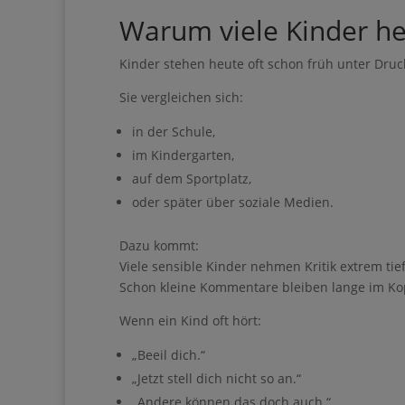
Warum viele Kinder he
Kinder stehen heute oft schon früh unter Druc
Sie vergleichen sich:
in der Schule,
Ihre Anmeldung war er
im Kindergarten,
auf dem Sportplatz,
oder später über soziale Medien.
Lade dir mein
du…
Dazu kommt:
Viele sensible Kinder nehmen Kritik extrem tief
• dir mehr Zeit für dei
Schon kleine Kommentare bleiben lange im Ko
• das Gefühl hast, dass
Wenn ein Kind oft hört:
• dir trotzdem ein ei
„Beeil dich.“
• nach einer ruhigen un
„Jetzt stell dich nicht so an.“
• dir mehr Freiheit, E
„Andere können das doch auch.“