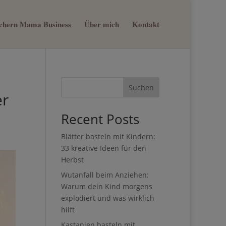
sichern Mama Business
Über mich
Kontakt
×
nn du
st
Suchen
er
Recent Posts
Blätter basteln mit Kindern:
33 kreative Ideen für den
Herbst
Wutanfall beim Anziehen:
Warum dein Kind morgens
explodiert und was wirklich
hilft
Kastanien basteln mit