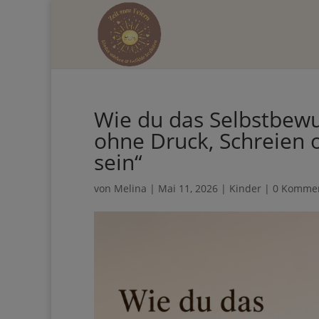
Hol dir d
Wie du das Selbstbewus
mehr Zeit 
ohne Druck, Schreien 
sein“
von
Melina
|
Mai 11, 2026
|
Kinder
|
0 Komme