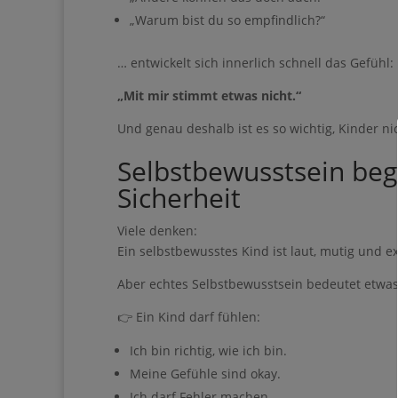
„Warum bist du so empfindlich?“
Pinterest kann eine wun
Eigenes aufzubauen – 
täglichen Social-Media
… entwickelt sich innerlich schnell das Gefühl:
Du bist nur noch
„Mit mir stimmt etwas nicht.“
Guide entfernt ❤
Und genau deshalb ist es so wichtig, Kinder ni
Selbstbewusstsein beg
Sicherheit
Viele denken:
Ein selbstbewusstes Kind ist laut, mutig und ext
Aber echtes Selbstbewusstsein bedeutet etwas
👉 Ein Kind darf fühlen:
Gib hier de
Ich bin richtig, wie ich bin.
Meine Gefühle sind okay.
Ich darf Fehler machen.