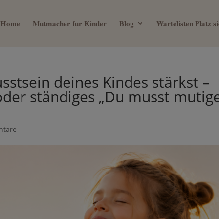
Home
Mutmacher für Kinder
Blog
Wartelisten Platz 
ein 0€ Mama Business Guide, we
stsein deines Kindes stärkst –
mit deinem Kind verbringen will
oder ständiges „Du musst mutig
ntare