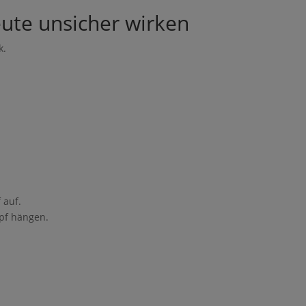
ute unsicher wirken
k.
folgreich.
en Guide für 0€ runter, wenn
 auf.
n Kind wünschst
pf hängen.
 starre Arbeitszeiten gerade nicht zu eurem Alltag passen
genes Einkommen aufbauen möchtest
d flexiblen Möglichkeit suchst, von zuhause aus zu arbeiten
ntlastung und Selbstbestimmung im Familienalltag wünschst