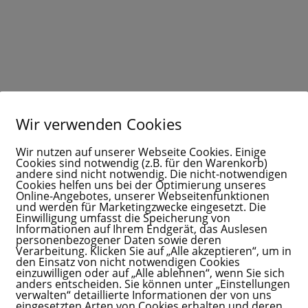
derschöne Möglichkeit sein, dir Schritt für Schritt etwas
ohne Dauerstress, ständige Kamera-Präsenz oder
-Druck.
 einen Klick von deinem Mama Business
️
cht nur „funktionieren“ zu lassen – sondern emotional zu stärken.
innt nicht mit Mut – sondern mi
Wir verwenden Cookies
Gib hier deinen Vornamen ein
Wir nutzen auf unserer Webseite Cookies. Einige
Cookies sind notwendig (z.B. für den Warenkorb)
andere sind nicht notwendig. Die nicht-notwendigen
Cookies helfen uns bei der Optimierung unseres
rovertiert.
Online-Angebotes, unserer Webseitenfunktionen
und werden für Marketingzwecke eingesetzt. Die
 anderes:
Einwilligung umfasst die Speicherung von
Gib hier deinen Vornamen an
Informationen auf Ihrem Endgerät, das Auslesen
personenbezogener Daten sowie deren
ine E-Mail-Adresse ein, um dich anzumelden
Verarbeitung. Klicken Sie auf „Alle akzeptieren“, um in
den Einsatz von nicht notwendigen Cookies
einzuwilligen oder auf „Alle ablehnen“, wenn Sie sich
anders entscheiden. Sie können unter „Einstellungen
verwalten“ detaillierte Informationen der von uns
eingesetzten Arten von Cookies erhalten und deren