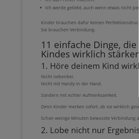
Ich werde geliebt, auch wenn etwas nicht perf
Geben Sie bitte I
Kinder brauchen dafür keinen Perfektionsdruc
Sie brauchen Verbindung.
11 einfache Dinge, die
Ich erhalte den Gui
Kindes wirklich stärke
Impulse & Ideen
1. Höre deinem Kind wirkl
Nicht nebenbei.
Nicht mit Handy in der Hand.
Sondern mit echter Aufmerksamkeit.
Sie können den Newsle
Denn Kinder merken sofort, ob sie wirklich ge
Schon wenige Minuten bewusste Verbindung am
2. Lobe nicht nur Ergebni
Wir verwenden Brevo al
ausfüllen und absenden
Statt: