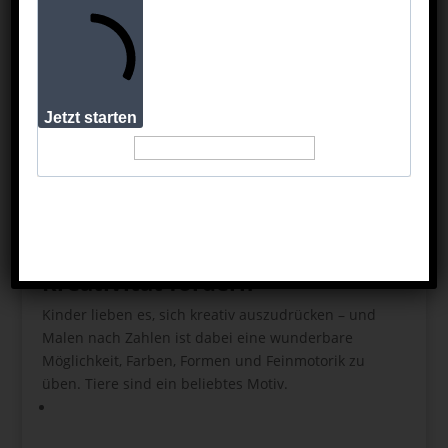
🐚
Kleiner Hinweis (damit rechtlich alles in
Ordnung ist):
In diesem Beitrag findest du Affiliate-Links. Wenn
Jetzt starten
du über sie einkaufst, unterstützt du meine Arbeit –
ganz ohne Mehrkosten für dich. Vielen Dank für
deinen Support!
Für Kinder: Spielerisch
Kreativität fördern
Kinder lieben es, sich kreativ auszudrücken – und
Malen nach Zahlen ist dabei eine wunderbare
Möglichkeit, Farben, Formen und Feinmotorik zu
üben. Tiere sind ein beliebtes Motiv.