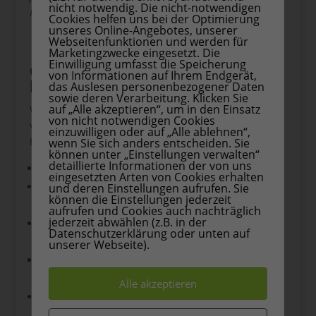
nicht notwendig. Die nicht-notwendigen
Kinder
.
Cookies helfen uns bei der Optimierung
unseres Online-Angebotes, unserer
Webseitenfunktionen und werden für
Marketingzwecke eingesetzt. Die
Einwilligung umfasst die Speicherung
Geschenkideen im Set –
von Informationen auf Ihrem Endgerät,
liebevoll verpackt
das Auslesen personenbezogener Daten
sowie deren Verarbeitung. Klicken Sie
auf „Alle akzeptieren“, um in den Einsatz
Wenn du das Malen-nach-Zahlen-Set direkt
von nicht notwendigen Cookies
verschenken möchtest, kannst du es mit ein paar
einzuwilligen oder auf „Alle ablehnen“,
Extras aufwerten:
wenn Sie sich anders entscheiden. Sie
können unter „Einstellungen verwalten“
detaillierte Informationen der von uns
Schöne Geschenkverpackung
eingesetzten Arten von Cookies erhalten
Ein zusätzlicher Pinsel oder ein kleiner
und deren Einstellungen aufrufen. Sie
können die Einstellungen jederzeit
Malkasten
aufrufen und Cookies auch nachträglich
jederzeit abwählen (z.B. in der
Eine Duftkerze oder ein Tee für entspannte
Datenschutzerklärung oder unten auf
Stunden
unserer Webseite).
Eine persönliche Karte mit einer kleinen
Botschaft
Alle akzeptieren
Ein handgeschriebener Gutschein für
gemeinsame Malzeit