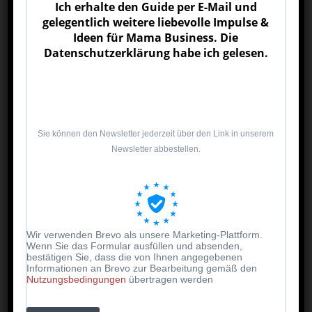
Ich erhalte den Guide per E-Mail und
Ein tolles Geschenk für jeden
gelegentlich weitere liebevolle Impulse &
Anlass
Ideen für Mama Business. Die
Datenschutzerklärung habe ich gelesen.
Malen nach Zahlen ist nicht nur ein kreatives
Hobby, sondern auch eine wunderbare
Geschenkidee – z. B. für:
Geburtstage
Weihnachten
Sie können den Newsletter jederzeit über den Link in unserem
Newsletter abbestellen.
Muttertag oder Vatertag
Ostern oder Nikolaus
Einschulung oder Schulstart
Freunde, Kolleg*innen oder Großeltern
Kindergeburtstage (als Aktivität oder Geschenk)
Wir verwenden Brevo als unsere Marketing-Plattform.
„Ich-denk-an-dich“-Geschenke
Wenn Sie das Formular ausfüllen und absenden,
bestätigen Sie, dass die von Ihnen angegebenen
Informationen an Brevo zur Bearbeitung gemäß den
Ob für kleine Kinder, Teenager, Erwachsene oder
Nutzungsbedingungen
übertragen werden
Senioren – du findest mittlerweile passende Sets
für jede Altersgruppe und jeden Geschmack.