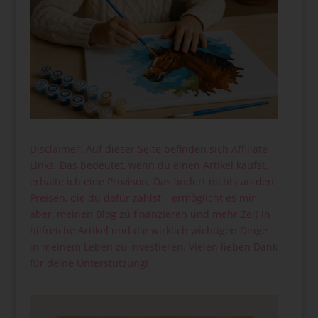
Disclaimer: Auf dieser Seite befinden sich Affiliate-
Links. Das bedeutet, wenn du einen Artikel kaufst,
erhalte ich eine Provison. Das ändert nichts an den
Preisen, die du dafür zahlst – ermöglicht es mir
aber, meinen Blog zu finanzieren und mehr Zeit in
hilfreiche Artikel und die wirklich wichtigen Dinge
in meinem Leben zu investieren. Vielen lieben Dank
für deine Unterstützung!