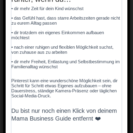
Vorkenntnisse oder Malerfahrung. Das Ergebnis
• dir mehr Zeit für dein Kind wünschst
sieht trotzdem fast professionell aus!
• das Gefühl hast, dass starre Arbeitszeiten gerade nicht
zu eurem Alltag passen
• dir trotzdem ein eigenes Einkommen aufbauen
möchtest
• nach einer ruhigen und flexiblen Möglichkeit suchst,
von zuhause aus zu arbeiten
• dir mehr Freiheit, Entlastung und Selbstbestimmung im
Familienalltag wünschst
Pinterest kann eine wunderschöne Möglichkeit sein, dir
Schritt für Schritt etwas Eigenes aufzubauen – ohne
Dauerstress, ständige Kamera-Präsenz oder täglichen
Social-Media-Druck.
Warum Malen nach Zahlen so
Du bist nur noch einen Klick von deinem
beliebt ist (auch bei
Erwachsenen)
Mama Business Guide entfernt ❤️
Malen nach Zahlen ist längst kein reines