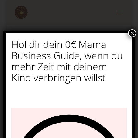
×
Hol dir dein 0€ Mama
Malen nach Zahlen – Der
Business Guide, wenn du
kreative Geschenke-
Trend für Kinder &
mehr Zeit mit deinem
Erwachsene
Kind verbringen willst
von
Melina
|
Mai 22, 2025
|
Kreative Geschenke
|
0
Kommentare