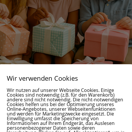
Wir verwenden Cookies
een für Kinder
Wir nutzen auf unserer Webseite Cookies. Einige
nder
Cookies sind notwendig (z.B. für den Warenkorb)
andere sind nicht notwendig. Die nicht-notwendigen
Cookies helfen uns bei der Optimierung unseres
 wirklich von Herzen kommen Kinder zu beschenken ist immer etwas
Online-Angebotes, unserer Webseitenfunktionen
ugen, wenn sie etwas entdecken, das von Herzen kommt. Doch nich
und werden für Marketingzwecke eingesetzt. Die
Einwilligung umfasst die Speicherung von
..
Informationen auf Ihrem Endgerät, das Auslesen
personenbezogener Daten sowie deren