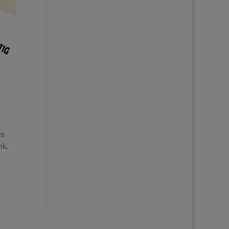
es
nk,