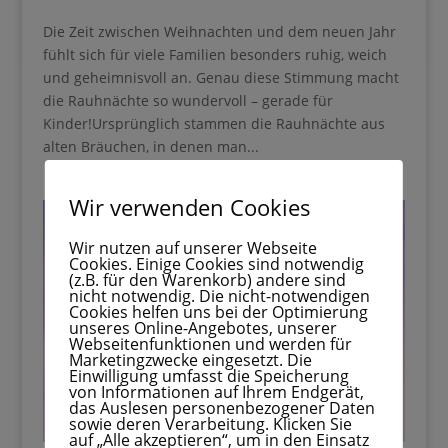
Die Zeit zwischen Weihnachten und dem neuen Jahr
fühlt sich für viele Familien besonders ruhig, weich
und geheimnisvoll an. Genau diese Stimmung macht
die Rauhnächte so wundervoll – gerade für
Kinder!Ursprünglich stammen die Rauhnächte aus
alten Bräuchen, in denen man...
Wir verwenden Cookies
Wir nutzen auf unserer Webseite
Cookies. Einige Cookies sind notwendig
(z.B. für den Warenkorb) andere sind
nicht notwendig. Die nicht-notwendigen
Cookies helfen uns bei der Optimierung
unseres Online-Angebotes, unserer
Webseitenfunktionen und werden für
Marketingzwecke eingesetzt. Die
Einwilligung umfasst die Speicherung
von Informationen auf Ihrem Endgerät,
das Auslesen personenbezogener Daten
sowie deren Verarbeitung. Klicken Sie
auf „Alle akzeptieren“, um in den Einsatz