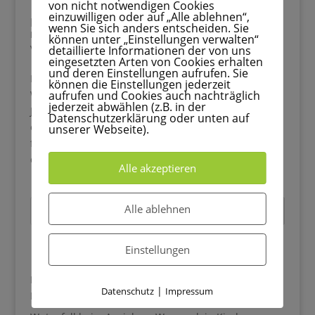
von nicht notwendigen Cookies
einzuwilligen oder auf „Alle ablehnen“,
Rauhnächte & Sperrnächte: Dein Leitfaden für
wenn Sie sich anders entscheiden. Sie
magische Winterrituale
können unter „Einstellungen verwalten“
von
Melina
|
Sep. 21, 2025
|
Rauhnächte
detaillierte Informationen der von uns
eingesetzten Arten von Cookies erhalten
und deren Einstellungen aufrufen. Sie
Magie zwischen den Jahren Die Zeit zwischen
können die Einstellungen jederzeit
aufrufen und Cookies auch nachträglich
Weihnachten und dem Dreikönigstag ist seit
jederzeit abwählen (z.B. in der
Jahrhunderten von einer besonderen Stimmung
Datenschutzerklärung oder unten auf
erfüllt. Während draußen Kälte und Stille herrschen,
unserer Webseite).
fühlen wir uns nach innen gezogen. Kein Wunder,
dass gerade in dieser Phase alte...
Alle akzeptieren
Alle ablehnen
Suchen
Einstellungen
Recent Posts
Blätter basteln mit Kindern: 33 kreative Ideen für den
|
Datenschutz
Impressum
Herbst