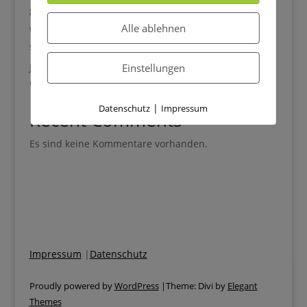
gemütliche Herbsttage
Alle ablehnen
Wie du das Selbstvertrauen deines Kindes im Alltag
stärkst
Jede Mahlzeit endet im Streit? Wenn dein Kind Obst
Einstellungen
und Gemüse verweigert
|
Datenschutz
Impressum
Recent Comments
Es sind keine Kommentare vorhanden.
Impressum
|
Datenschutz
Proudly powered by
WordPress
|Theme: Divi by
Elegant
Themes