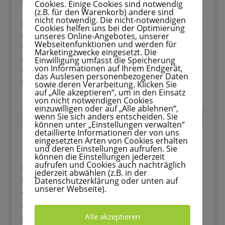
von
Melina
|
Feb. 18, 2026
|
Feste
Cookies. Einige Cookies sind notwendig
(z.B. für den Warenkorb) andere sind
nicht notwendig. Die nicht-notwendigen
Es gibt Dinge, die machen einen besonderen Moment
Cookies helfen uns bei der Optimierung
unseres Online-Angebotes, unserer
einfach noch ein kleines bisschen schöner. Ein
Webseitenfunktionen und werden für
Lieblingskleid.Ein besonderer Duft.Und perfekt
Marketingzwecke eingesetzt. Die
gestylte Nägel. Ob Valentinstag, Sommerurlaub,
Einwilligung umfasst die Speicherung
von Informationen auf Ihrem Endgerät,
Hochzeit oder Weihnachtsfeier – unsere Hände sind
das Auslesen personenbezogener Daten
immer mit dabei. Wir halten...
sowie deren Verarbeitung. Klicken Sie
auf „Alle akzeptieren“, um in den Einsatz
von nicht notwendigen Cookies
einzuwilligen oder auf „Alle ablehnen“,
wenn Sie sich anders entscheiden. Sie
Suchen
können unter „Einstellungen verwalten“
detaillierte Informationen der von uns
eingesetzten Arten von Cookies erhalten
Recent Posts
und deren Einstellungen aufrufen. Sie
können die Einstellungen jederzeit
aufrufen und Cookies auch nachträglich
Blätter basteln mit Kindern: 33 kreative Ideen für den
jederzeit abwählen (z.B. in der
Herbst
Datenschutzerklärung oder unten auf
unserer Webseite).
Wutanfall beim Anziehen: Warum dein Kind morgens
explodiert und was wirklich hilft
Alle akzeptieren
Kastanien basteln mit Kindern: 33 kreative Ideen für