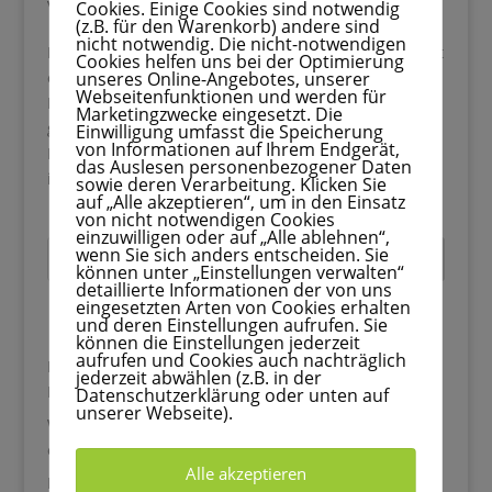
von
Melina
|
Feb. 18, 2026
|
Feste
Cookies. Einige Cookies sind notwendig
(z.B. für den Warenkorb) andere sind
nicht notwendig. Die nicht-notwendigen
Es gibt Dinge, die machen einen besonderen Moment
Cookies helfen uns bei der Optimierung
unseres Online-Angebotes, unserer
einfach noch ein kleines bisschen schöner. Ein
Webseitenfunktionen und werden für
Lieblingskleid.Ein besonderer Duft.Und perfekt
Marketingzwecke eingesetzt. Die
gestylte Nägel. Ob Valentinstag, Sommerurlaub,
Einwilligung umfasst die Speicherung
von Informationen auf Ihrem Endgerät,
Hochzeit oder Weihnachtsfeier – unsere Hände sind
das Auslesen personenbezogener Daten
immer mit dabei. Wir halten...
sowie deren Verarbeitung. Klicken Sie
auf „Alle akzeptieren“, um in den Einsatz
von nicht notwendigen Cookies
einzuwilligen oder auf „Alle ablehnen“,
wenn Sie sich anders entscheiden. Sie
Suchen
können unter „Einstellungen verwalten“
detaillierte Informationen der von uns
eingesetzten Arten von Cookies erhalten
Recent Posts
und deren Einstellungen aufrufen. Sie
können die Einstellungen jederzeit
aufrufen und Cookies auch nachträglich
Blätter basteln mit Kindern: 33 kreative Ideen für den
jederzeit abwählen (z.B. in der
Herbst
Datenschutzerklärung oder unten auf
unserer Webseite).
Wutanfall beim Anziehen: Warum dein Kind morgens
explodiert und was wirklich hilft
Alle akzeptieren
Kastanien basteln mit Kindern: 33 kreative Ideen für