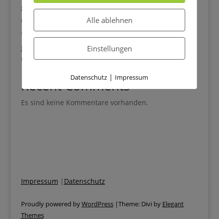
gemütliche Herbsttage
Alle ablehnen
Wie du das Selbstvertrauen deines Kindes im Alltag
stärkst
Jede Mahlzeit endet im Streit? Wenn dein Kind Obst
Einstellungen
und Gemüse verweigert
|
Datenschutz
Impressum
Recent Comments
Es sind keine Kommentare vorhanden.
Impressum
|
Datenschutz
Proudly powered by
WordPress
|Theme: Divi by
Elegant
Themes