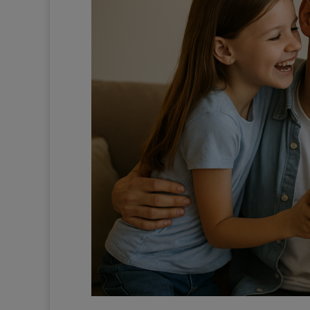
Pinterest kann eine wun
Eigenes aufzubauen – 
täglichen Social-Media
Du bist nur noch
Guide entfernt ❤
Gib hier de