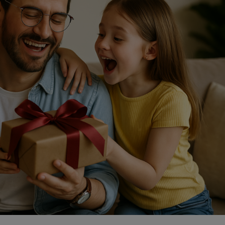
derschöne Möglichkeit sein, dir Schritt für Schritt etwas
ohne Dauerstress, ständige Kamera-Präsenz oder
-Druck.
 einen Klick von deinem Mama Business
️
Gib hier deinen Vornamen ein
Gib hier deinen Vornamen an
ine E-Mail-Adresse ein, um dich anzumelden