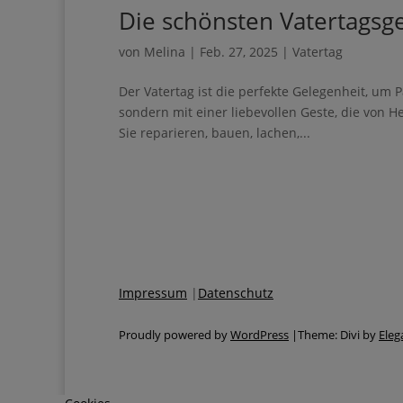
Die schönsten Vatertagsge
Geben Sie bitte I
von
Melina
|
Feb. 27, 2025
|
Vatertag
Der Vatertag ist die perfekte Gelegenheit, um 
Worten, sondern mit einer liebevollen Geste, di
Alltags: Sie reparieren, bauen, lachen,...
Ich erhalte den Gui
Impulse & Ideen
Sie können den Newsle
Impressum
|
Datenschutz
Proudly powered by
WordPress
|Theme: Divi by
Eleg
Wir verwenden Brevo al
ausfüllen und absenden