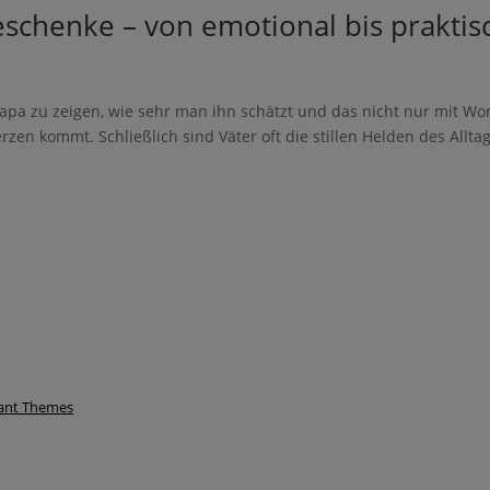
schenke – von emotional bis praktis
hre E-Mail-Adresse für die Anmeldung an, z. B. abc@xyz.com.
Papa zu zeigen, wie sehr man ihn schätzt und das nicht nur mit
e von Herzen kommt. Schließlich sind Väter oft die stillen Helden 
de per E-Mail und gelegentlich weitere liebevolle
 für Mama Business. Die Datenschutzerklärung
habe ich gelesen.
tter jederzeit über den Link in unserem Newsletter abbestellen.
ant Themes
s unsere Marketing-Plattform. Wenn Sie das Formular
, bestätigen Sie, dass die von Ihnen angegebenen