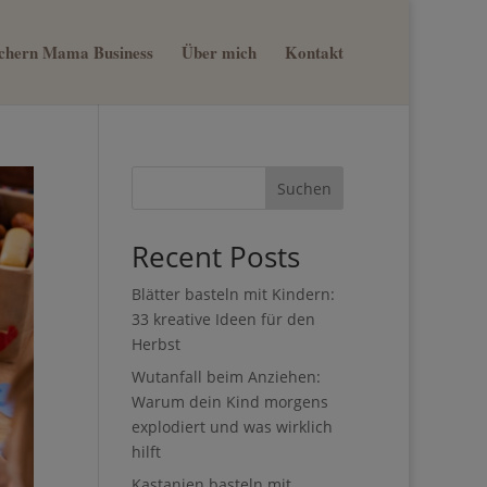
sichern Mama Business
Über mich
Kontakt
×
nn du
st
Suchen
Recent Posts
Blätter basteln mit Kindern:
33 kreative Ideen für den
Herbst
Wutanfall beim Anziehen:
Warum dein Kind morgens
explodiert und was wirklich
hilft
Kastanien basteln mit