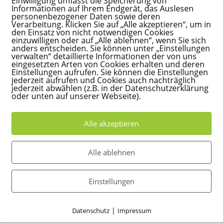
Einwilligung umfasst die Speicherung von
Informationen auf Ihrem Endgerät, das Auslesen
personenbezogener Daten sowie deren
Verarbeitung. Klicken Sie auf „Alle akzeptieren“, um in
den Einsatz von nicht notwendigen Cookies
einzuwilligen oder auf „Alle ablehnen“, wenn Sie sich
anders entscheiden. Sie können unter „Einstellungen
verwalten“ detaillierte Informationen der von uns
eingesetzten Arten von Cookies erhalten und deren
Einstellungen aufrufen. Sie können die Einstellungen
jederzeit aufrufen und Cookies auch nachträglich
jederzeit abwählen (z.B. in der Datenschutzerklärung
oder unten auf unserer Webseite).
Alle akzeptieren
33 Ideen gegen Langeweile
Alle ablehnen
der
e stehen noch nass im Flur und irgendwo im Hintergrund hört man
Einstellungen
ge mit Kindern können herausfordernd sein – müssen sie aber
, kleine...
|
Datenschutz
Impressum