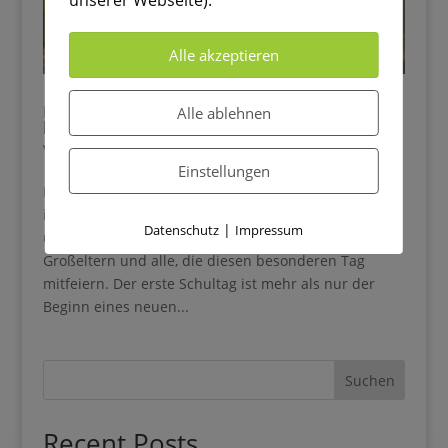
Alle akzeptieren
Die schönsten Geschenke zur Einschulung: 5
Alle ablehnen
liebevolle Ideen mit Bedeutung
von
Melina
|
Apr. 6, 2025
|
Einschulung
Einstellungen
Der große Tag der Einschulung 🎒✨ Die Einschulung
ist ein riesengroßer Schritt im Leben eines Kindes –
|
Datenschutz
Impressum
und mindestens genauso aufregend für Eltern,
Großeltern und alle, die diesen besonderen Tag
mitfeiern. Der erste Schultag ist mehr als nur der
Beginn eines neuen...
Suchen
Recent Posts