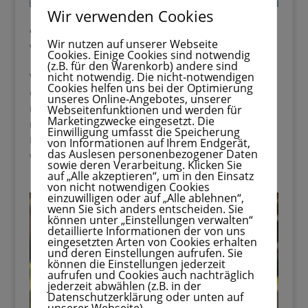
Wir verwenden Cookies
99 Ideen für den Inhalt der Schultüte
Wir nutzen auf unserer Webseite
von
Melina
|
Feb. 21, 2026
|
Einschulung
Cookies. Einige Cookies sind notwendig
(z.B. für den Warenkorb) andere sind
nicht notwendig. Die nicht-notwendigen
Was gehört in eine Schultüte? Der erste Schultag ist
Cookies helfen uns bei der Optimierung
etwas ganz Besonderes.Die Schultüte ist mehr als
unseres Online-Angebotes, unserer
nur ein Geschenk – sie ist ein Symbol für einen
Webseitenfunktionen und werden für
Marketingzwecke eingesetzt. Die
neuen Lebensabschnitt. Viele Eltern fragen sich:
Einwilligung umfasst die Speicherung
Muss viel Süßes rein? Was ist sinnvoll? Was passt
von Informationen auf Ihrem Endgerät,
das Auslesen personenbezogener Daten
wirklich zum...
sowie deren Verarbeitung. Klicken Sie
auf „Alle akzeptieren“, um in den Einsatz
von nicht notwendigen Cookies
einzuwilligen oder auf „Alle ablehnen“,
wenn Sie sich anders entscheiden. Sie
können unter „Einstellungen verwalten“
detaillierte Informationen der von uns
eingesetzten Arten von Cookies erhalten
und deren Einstellungen aufrufen. Sie
können die Einstellungen jederzeit
aufrufen und Cookies auch nachträglich
jederzeit abwählen (z.B. in der
Datenschutzerklärung oder unten auf
unserer Webseite).