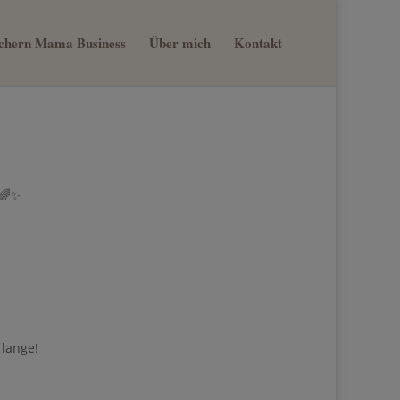
sichern Mama Business
Über mich
Kontakt
 🌈✨
 lange!