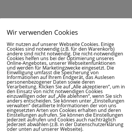
Wir verwenden Cookies
Wir nutzen auf unserer Webseite Cookies. Einige
Cookies sind notwendig (z.B. für den Warenkorb)
andere sind nicht notwendig. Die nicht-notwendigen
Cookies helfen uns bei der Optimierung unseres
Wenn dein Kind sc
Online-Angebotes, unserer Webseitenfunktionen
an sich zweifelt
und werden für Marketingzwecke eingesetzt. Die
Einwilligung umfasst die Speicherung von
Informationen auf Ihrem Endgerät, das Auslesen
personenbezogener Daten sowie deren
Manche Kinder fühlen intens
Verarbeitung. Klicken Sie auf „Alle akzeptieren“, um in
den Einsatz von nicht notwendigen Cookies
Sie reagieren schneller mit 
einzuwilligen oder auf „Alle ablehnen“, wenn Sie sich
das nicht.“
anders entscheiden. Sie können unter „Einstellungen
verwalten“ detaillierte Informationen der von uns
Nicht, weil sie schwierig sind
eingesetzten Arten von Cookies erhalten und deren
Einstellungen aufrufen. Sie können die Einstellungen
Sondern weil ihre Gefühle gr
jederzeit aufrufen und Cookies auch nachträglich
jederzeit abwählen (z.B. in der Datenschutzerklärung
Gerade sensible oder unsich
oder unten auf unserer Webseite).