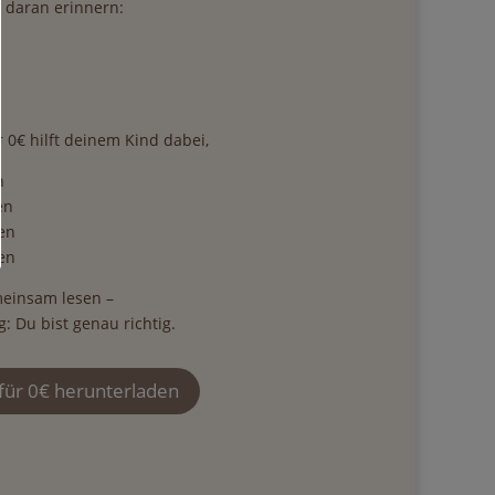
e daran erinnern:
r 0€ hilft deinem Kind dabei,
n
en
en
en
einsam lesen –
g: Du bist genau richtig.
 für 0€ herunterladen