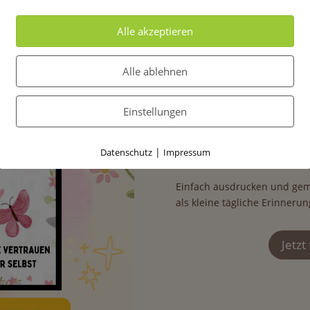
die ihnen Halt geben und si
Ich bin mutig.
Alle akzeptieren
Ich bin stark.
Ich bin wertvoll.
Alle ablehnen
Dieses Affirmationsposter fü
Einstellungen
✔ Selbstzweifel zu beruhige
✔ innere Sicherheit zu stärk
✔ Gefühle besser einzuordn
|
Datenschutz
Impressum
✔ sich selbst mehr zuzutrau
Einfach ausdrucken und gem
als kleine tägliche Erinnerun
Jetzt